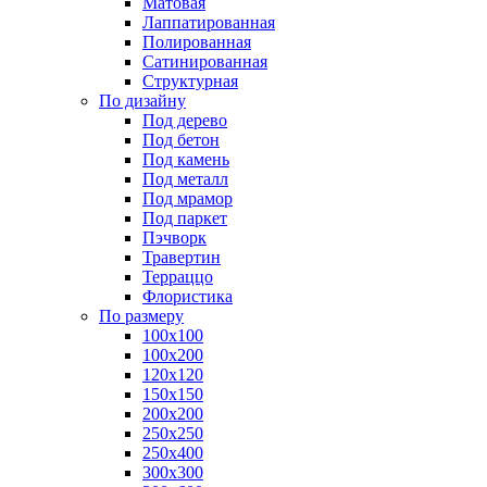
Матовая
Лаппатированная
Полированная
Сатинированная
Структурная
По дизайну
Под дерево
Под бетон
Под камень
Под металл
Под мрамор
Под паркет
Пэчворк
Травертин
Терраццо
Флористика
По размеру
100х100
100х200
120х120
150х150
200х200
250х250
250х400
300х300