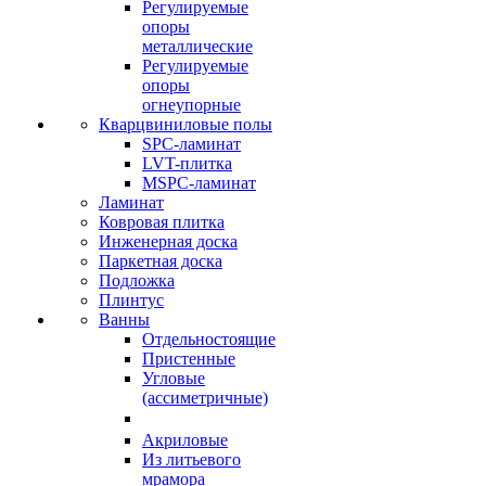
Регулируемые
опоры
металлические
Регулируемые
опоры
огнеупорные
Кварцвиниловые полы
SPC-ламинат
LVT-плитка
MSPC-ламинат
Ламинат
Ковровая плитка
Инженерная доска
Паркетная доска
Подложка
Плинтус
Ванны
Отдельностоящие
Пристенные
Угловые
(ассиметричные)
Акриловые
Из литьевого
мрамора