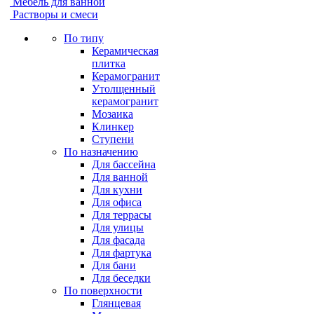
Мебель для ванной
Растворы и смеси
По типу
Керамическая
плитка
Керамогранит
Утолщенный
керамогранит
Мозаика
Клинкер
Ступени
По назначению
Для бассейна
Для ванной
Для кухни
Для офиса
Для террасы
Для улицы
Для фасада
Для фартука
Для бани
Для беседки
По поверхности
Глянцевая