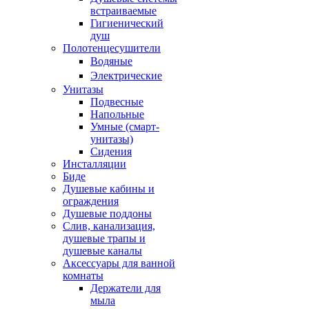
встраиваемые
Гигиенический
душ
Полотенцесушители
ㅤВодяные
ㅤЭлектрические
Унитазы
Подвесные
Напольные
Умные (смарт-
унитазы)
Сидения
Инсталляции
Биде
Душевые кабины и
ограждения
Душевые поддоны
Слив, канализация,
душевые трапы и
душевые каналы
Аксессуары для ванной
комнаты
Держатели для
мыла