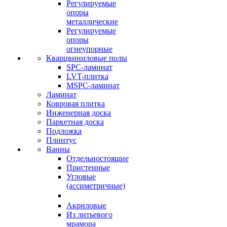
Регулируемые
опоры
металлические
Регулируемые
опоры
огнеупорные
Кварцвиниловые полы
SPC-ламинат
LVT-плитка
MSPC-ламинат
Ламинат
Ковровая плитка
Инженерная доска
Паркетная доска
Подложка
Плинтус
Ванны
Отдельностоящие
Пристенные
Угловые
(ассиметричные)
Акриловые
Из литьевого
мрамора