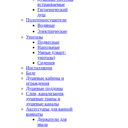
встраиваемые
Гигиенический
душ
Полотенцесушители
ㅤВодяные
ㅤЭлектрические
Унитазы
Подвесные
Напольные
Умные (смарт-
унитазы)
Сидения
Инсталляции
Биде
Душевые кабины и
ограждения
Душевые поддоны
Слив, канализация,
душевые трапы и
душевые каналы
Аксессуары для ванной
комнаты
Держатели для
мыла