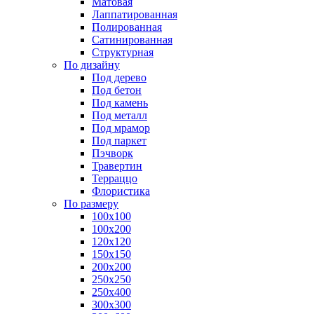
Матовая
Лаппатированная
Полированная
Сатинированная
Структурная
По дизайну
Под дерево
Под бетон
Под камень
Под металл
Под мрамор
Под паркет
Пэчворк
Травертин
Терраццо
Флористика
По размеру
100х100
100х200
120х120
150х150
200х200
250х250
250х400
300х300