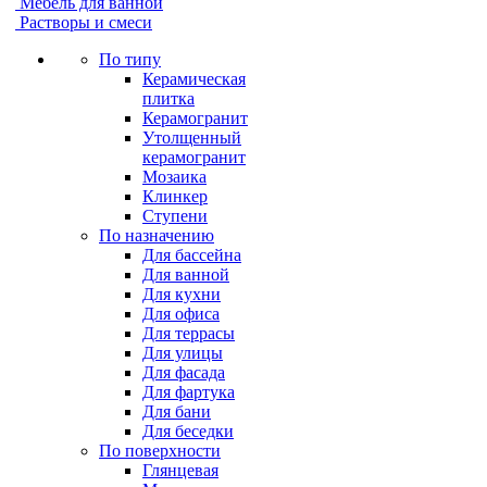
Мебель для ванной
Растворы и смеси
По типу
Керамическая
плитка
Керамогранит
Утолщенный
керамогранит
Мозаика
Клинкер
Ступени
По назначению
Для бассейна
Для ванной
Для кухни
Для офиса
Для террасы
Для улицы
Для фасада
Для фартука
Для бани
Для беседки
По поверхности
Глянцевая