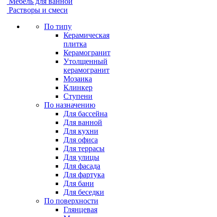
Мебель для ванной
Растворы и смеси
По типу
Керамическая
плитка
Керамогранит
Утолщенный
керамогранит
Мозаика
Клинкер
Ступени
По назначению
Для бассейна
Для ванной
Для кухни
Для офиса
Для террасы
Для улицы
Для фасада
Для фартука
Для бани
Для беседки
По поверхности
Глянцевая