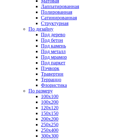
Матовая
Лаппатированная
Полированная
Сатинированная
Структурная
По дизайну
Под дерево
Под бетон
Под камень
Под металл
Под мрамор
Под паркет
Пэчворк
Травертин
Терраццо
Флористика
По размеру
100х100
100х200
120х120
150х150
200х200
250х250
250х400
300х300