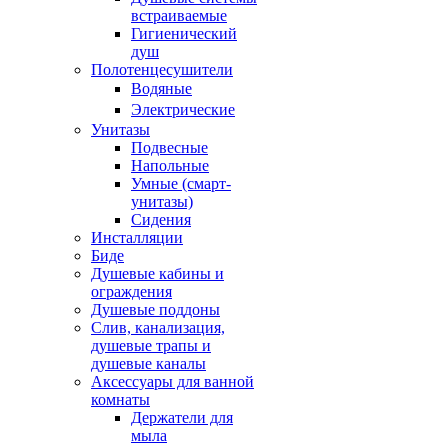
встраиваемые
Гигиенический
душ
Полотенцесушители
ㅤВодяные
ㅤЭлектрические
Унитазы
Подвесные
Напольные
Умные (смарт-
унитазы)
Сидения
Инсталляции
Биде
Душевые кабины и
ограждения
Душевые поддоны
Слив, канализация,
душевые трапы и
душевые каналы
Аксессуары для ванной
комнаты
Держатели для
мыла