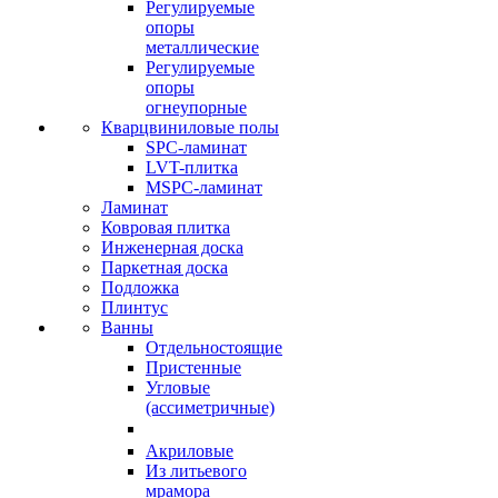
Регулируемые
опоры
металлические
Регулируемые
опоры
огнеупорные
Кварцвиниловые полы
SPC-ламинат
LVT-плитка
MSPC-ламинат
Ламинат
Ковровая плитка
Инженерная доска
Паркетная доска
Подложка
Плинтус
Ванны
Отдельностоящие
Пристенные
Угловые
(ассиметричные)
Акриловые
Из литьевого
мрамора