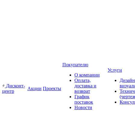
Покупателю
Услуги
О компании
Оплата,
Дизайн
Дисконт-
доставка и
визуал
Акции
Проекты
центр
возврат
Технич
График
(черте
поставок
Консул
Новости