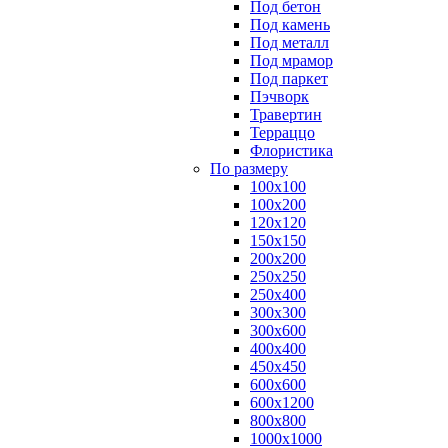
Под бетон
Под камень
Под металл
Под мрамор
Под паркет
Пэчворк
Травертин
Терраццо
Флористика
По размеру
100х100
100х200
120х120
150х150
200х200
250х250
250х400
300х300
300х600
400х400
450х450
600х600
600х1200
800х800
1000х1000