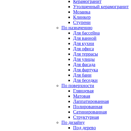
Керамогранит
Утолщенный керамогранит
Мозаика
Клинкер
Ступени
По назначению
Для бассейна
Для ванной
Для кухни
Для офиса
Для террасы
Для улицы
Для фасада
Для фартука
Для бани
Для беседки
По поверхности
Глянцевая
Матовая
Лаппатированная
Полированная
Сатинированная
Структурная
По дизайну
Под дерево