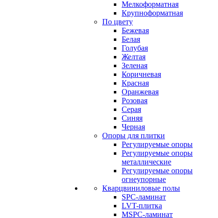
Мелкоформатная
Крупноформатная
По цвету
Бежевая
Белая
Голубая
Желтая
Зеленая
Коричневая
Красная
Оранжевая
Розовая
Серая
Синяя
Черная
Опоры для плитки
Регулируемые опоры
Регулируемые опоры
металлические
Регулируемые опоры
огнеупорные
Кварцвиниловые полы
SPC-ламинат
LVT-плитка
MSPC-ламинат