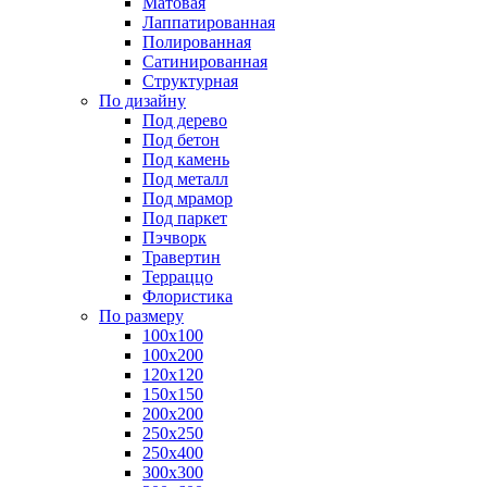
Матовая
Лаппатированная
Полированная
Сатинированная
Структурная
По дизайну
Под дерево
Под бетон
Под камень
Под металл
Под мрамор
Под паркет
Пэчворк
Травертин
Терраццо
Флористика
По размеру
100х100
100х200
120х120
150х150
200х200
250х250
250х400
300х300