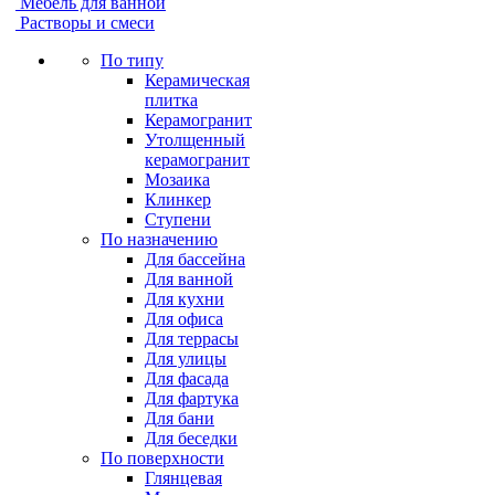
Мебель для ванной
Растворы и смеси
По типу
Керамическая
плитка
Керамогранит
Утолщенный
керамогранит
Мозаика
Клинкер
Ступени
По назначению
Для бассейна
Для ванной
Для кухни
Для офиса
Для террасы
Для улицы
Для фасада
Для фартука
Для бани
Для беседки
По поверхности
Глянцевая