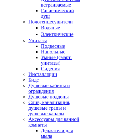
встраиваемые
Гигиенический
душ
Полотенцесушители
ㅤВодяные
ㅤЭлектрические
Унитазы
Подвесные
Напольные
Умные (смарт-
унитазы)
Сидения
Инсталляции
Биде
Душевые кабины и
ограждения
Душевые поддоны
Слив, канализация,
душевые трапы и
душевые каналы
Аксессуары для ванной
комнаты
Держатели для
мыла