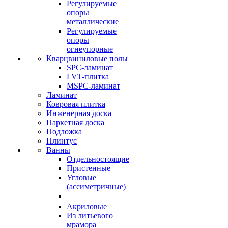
Регулируемые
опоры
металлические
Регулируемые
опоры
огнеупорные
Кварцвиниловые полы
SPC-ламинат
LVT-плитка
MSPC-ламинат
Ламинат
Ковровая плитка
Инженерная доска
Паркетная доска
Подложка
Плинтус
Ванны
Отдельностоящие
Пристенные
Угловые
(ассиметричные)
Акриловые
Из литьевого
мрамора