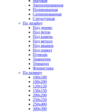
Матовая
Лаппатированная
Полированная
Сатинированная
Структурная
По дизайну
Под дерево
Под бетон
Под камень
Под металл
Под мрамор
Под паркет
Пэчворк
Травертин
Терраццо
Флористика
По размеру
100х100
100х200
120х120
150х150
200х200
250х250
250х400
300х300