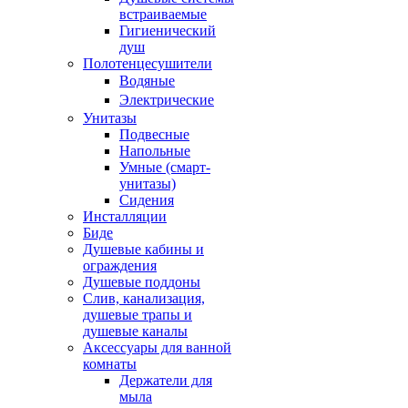
встраиваемые
Гигиенический
душ
Полотенцесушители
ㅤВодяные
ㅤЭлектрические
Унитазы
Подвесные
Напольные
Умные (смарт-
унитазы)
Сидения
Инсталляции
Биде
Душевые кабины и
ограждения
Душевые поддоны
Слив, канализация,
душевые трапы и
душевые каналы
Аксессуары для ванной
комнаты
Держатели для
мыла