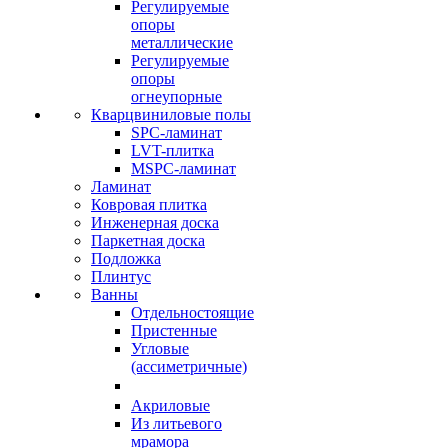
Регулируемые
опоры
металлические
Регулируемые
опоры
огнеупорные
Кварцвиниловые полы
SPC-ламинат
LVT-плитка
MSPC-ламинат
Ламинат
Ковровая плитка
Инженерная доска
Паркетная доска
Подложка
Плинтус
Ванны
Отдельностоящие
Пристенные
Угловые
(ассиметричные)
Акриловые
Из литьевого
мрамора