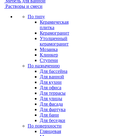
Мебель для ванной
Растворы и смеси
По типу
Керамическая
плитка
Керамогранит
Утолщенный
керамогранит
Мозаика
Клинкер
Ступени
По назначению
Для бассейна
Для ванной
Для кухни
Для офиса
Для террасы
Для улицы
Для фасада
Для фартука
Для бани
Для беседки
По поверхности
Глянцевая