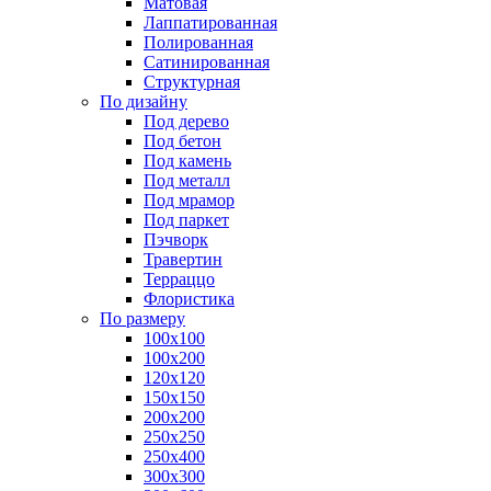
Матовая
Лаппатированная
Полированная
Сатинированная
Структурная
По дизайну
Под дерево
Под бетон
Под камень
Под металл
Под мрамор
Под паркет
Пэчворк
Травертин
Терраццо
Флористика
По размеру
100х100
100х200
120х120
150х150
200х200
250х250
250х400
300х300