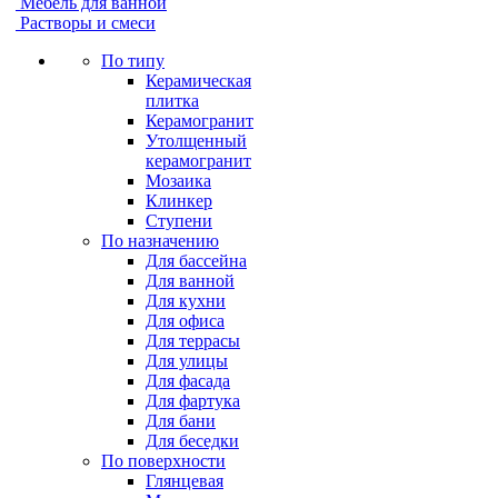
Мебель для ванной
Растворы и смеси
По типу
Керамическая
плитка
Керамогранит
Утолщенный
керамогранит
Мозаика
Клинкер
Ступени
По назначению
Для бассейна
Для ванной
Для кухни
Для офиса
Для террасы
Для улицы
Для фасада
Для фартука
Для бани
Для беседки
По поверхности
Глянцевая