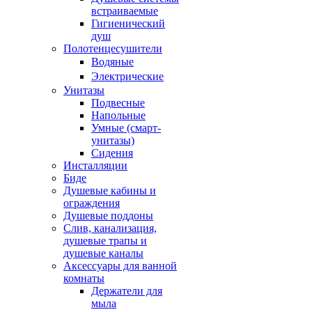
встраиваемые
Гигиенический
душ
Полотенцесушители
ㅤВодяные
ㅤЭлектрические
Унитазы
Подвесные
Напольные
Умные (смарт-
унитазы)
Сидения
Инсталляции
Биде
Душевые кабины и
ограждения
Душевые поддоны
Слив, канализация,
душевые трапы и
душевые каналы
Аксессуары для ванной
комнаты
Держатели для
мыла