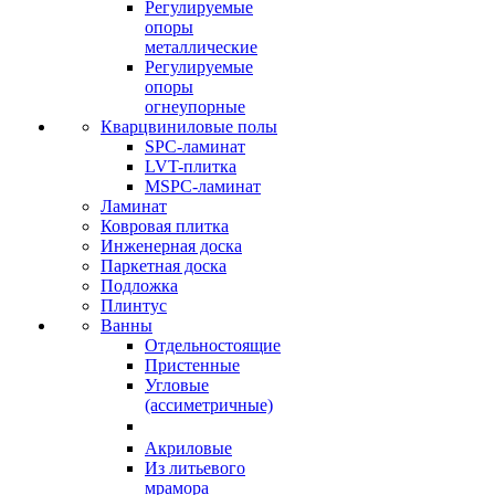
Регулируемые
опоры
металлические
Регулируемые
опоры
огнеупорные
Кварцвиниловые полы
SPC-ламинат
LVT-плитка
MSPC-ламинат
Ламинат
Ковровая плитка
Инженерная доска
Паркетная доска
Подложка
Плинтус
Ванны
Отдельностоящие
Пристенные
Угловые
(ассиметричные)
Акриловые
Из литьевого
мрамора