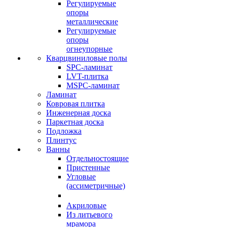
Регулируемые
опоры
металлические
Регулируемые
опоры
огнеупорные
Кварцвиниловые полы
SPC-ламинат
LVT-плитка
MSPC-ламинат
Ламинат
Ковровая плитка
Инженерная доска
Паркетная доска
Подложка
Плинтус
Ванны
Отдельностоящие
Пристенные
Угловые
(ассиметричные)
Акриловые
Из литьевого
мрамора