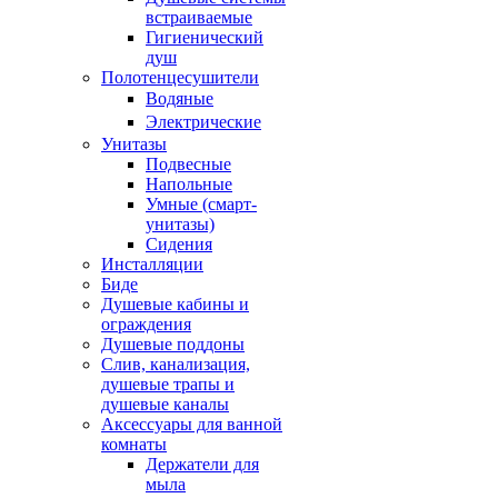
встраиваемые
Гигиенический
душ
Полотенцесушители
ㅤВодяные
ㅤЭлектрические
Унитазы
Подвесные
Напольные
Умные (смарт-
унитазы)
Сидения
Инсталляции
Биде
Душевые кабины и
ограждения
Душевые поддоны
Слив, канализация,
душевые трапы и
душевые каналы
Аксессуары для ванной
комнаты
Держатели для
мыла