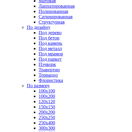
Матовая
Лаппатированная
Полированная
Сатинированная
Структурная
По дизайну
Под дерево
Под бетон
Под камень
Под металл
Под мрамор
Под паркет
Пэчворк
Травертин
Терраццо
Флористика
По размеру
100х100
100х200
120х120
150х150
200х200
250х250
250х400
300х300