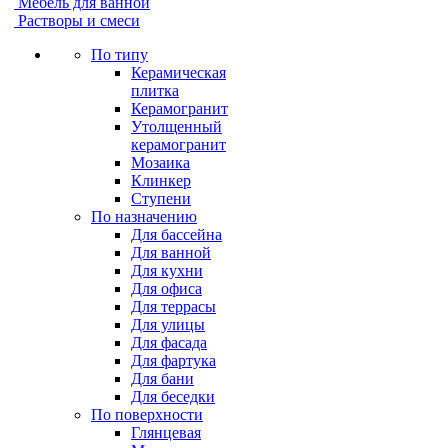
Мебель для ванной
Растворы и смеси
По типу
Керамическая
плитка
Керамогранит
Утолщенный
керамогранит
Мозаика
Клинкер
Ступени
По назначению
Для бассейна
Для ванной
Для кухни
Для офиса
Для террасы
Для улицы
Для фасада
Для фартука
Для бани
Для беседки
По поверхности
Глянцевая