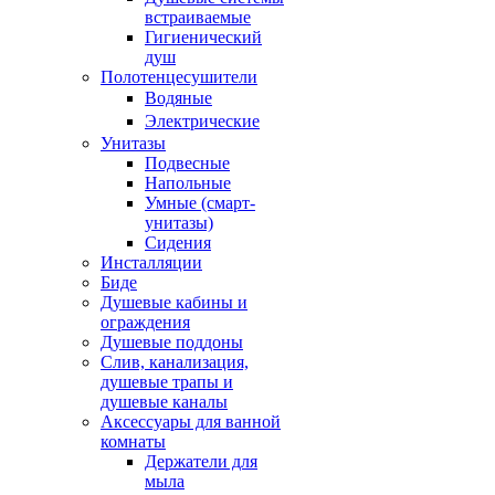
встраиваемые
Гигиенический
душ
Полотенцесушители
ㅤВодяные
ㅤЭлектрические
Унитазы
Подвесные
Напольные
Умные (смарт-
унитазы)
Сидения
Инсталляции
Биде
Душевые кабины и
ограждения
Душевые поддоны
Слив, канализация,
душевые трапы и
душевые каналы
Аксессуары для ванной
комнаты
Держатели для
мыла