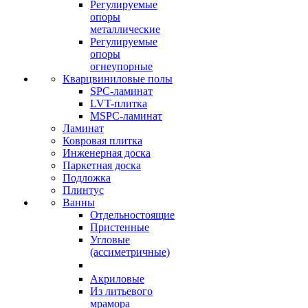
Регулируемые
опоры
металлические
Регулируемые
опоры
огнеупорные
Кварцвиниловые полы
SPC-ламинат
LVT-плитка
MSPC-ламинат
Ламинат
Ковровая плитка
Инженерная доска
Паркетная доска
Подложка
Плинтус
Ванны
Отдельностоящие
Пристенные
Угловые
(ассиметричные)
Акриловые
Из литьевого
мрамора