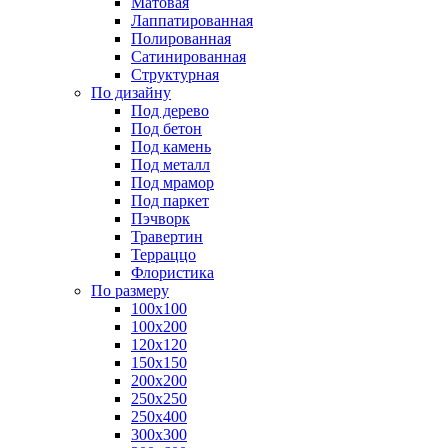
Матовая
Лаппатированная
Полированная
Сатинированная
Структурная
По дизайну
Под дерево
Под бетон
Под камень
Под металл
Под мрамор
Под паркет
Пэчворк
Травертин
Терраццо
Флористика
По размеру
100х100
100х200
120х120
150х150
200х200
250х250
250х400
300х300