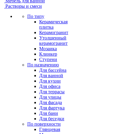
Мебель для ванной
Растворы и смеси
По типу
Керамическая
плитка
Керамогранит
Утолщенный
керамогранит
Мозаика
Клинкер
Ступени
По назначению
Для бассейна
Для ванной
Для кухни
Для офиса
Для террасы
Для улицы
Для фасада
Для фартука
Для бани
Для беседки
По поверхности
Глянцевая