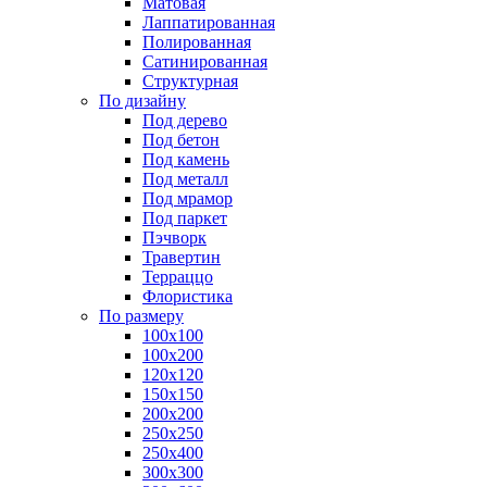
Матовая
Лаппатированная
Полированная
Сатинированная
Структурная
По дизайну
Под дерево
Под бетон
Под камень
Под металл
Под мрамор
Под паркет
Пэчворк
Травертин
Терраццо
Флористика
По размеру
100х100
100х200
120х120
150х150
200х200
250х250
250х400
300х300