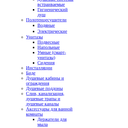
встраиваемые
Гигиенический
душ
Полотенцесушители
ㅤВодяные
ㅤЭлектрические
Унитазы
Подвесные
Напольные
Умные (смарт-
унитазы)
Сидения
Инсталляции
Биде
Душевые кабины и
ограждения
Душевые поддоны
Слив, канализация,
душевые трапы и
душевые каналы
Аксессуары для ванной
комнаты
Держатели для
мыла