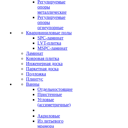
Регулируемые
опоры
металлические
Регулируемые
опоры
огнеупорные
Кварцвиниловые полы
SPC-ламинат
LVT-плитка
MSPC-ламинат
Ламинат
Ковровая плитка
Инженерная доска
Паркетная доска
Подложка
Плинтус
Ванны
Отдельностоящие
Пристенные
Угловые
(ассиметричные)
Акриловые
Из литьевого
мрамора