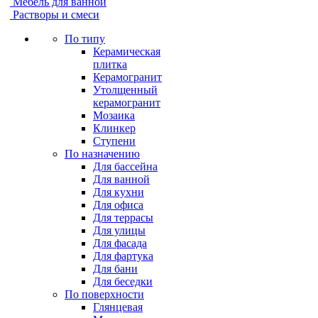
Мебель для ванной
Растворы и смеси
По типу
Керамическая
плитка
Керамогранит
Утолщенный
керамогранит
Мозаика
Клинкер
Ступени
По назначению
Для бассейна
Для ванной
Для кухни
Для офиса
Для террасы
Для улицы
Для фасада
Для фартука
Для бани
Для беседки
По поверхности
Глянцевая