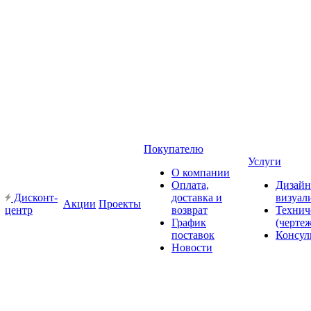
Покупателю
Услуги
О компании
Оплата,
Дизайн
Дисконт-
доставка и
визуал
Акции
Проекты
центр
возврат
Технич
График
(черте
поставок
Консул
Новости