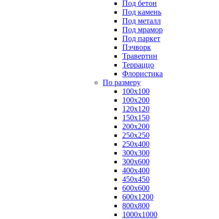
Под бетон
Под камень
Под металл
Под мрамор
Под паркет
Пэчворк
Травертин
Терраццо
Флористика
По размеру
100х100
100х200
120х120
150х150
200х200
250х250
250х400
300х300
300х600
400х400
450х450
600х600
600х1200
800х800
1000х1000