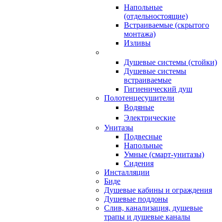
Напольные
(отдельностоящие)
Встраиваемые (скрытого
монтажа)
Изливы
Душевые системы (стойки)
Душевые системы
встраиваемые
Гигиенический душ
Полотенцесушители
ㅤВодяные
ㅤЭлектрические
Унитазы
Подвесные
Напольные
Умные (смарт-унитазы)
Сидения
Инсталляции
Биде
Душевые кабины и ограждения
Душевые поддоны
Слив, канализация, душевые
трапы и душевые каналы