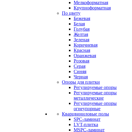
Мелкоформатная
Крупноформатная
По цвету
Бежевая
Белая
Голубая
Желтая
Зеленая
Коричневая
Красная
Оранжевая
Розовая
Серая
Синяя
Черная
Опоры для плитки
Регулируемые опоры
Регулируемые опоры
металлические
Регулируемые опоры
огнеупорные
Кварцвиниловые полы
SPC-ламинат
LVT-плитка
MSPC-ламинат