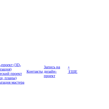
-проект (3D-
Запись на
+
изация)
Контакты
дизайн-
ЕЩЕ
еский проект
проект
жи, планы)
ьтация мастера