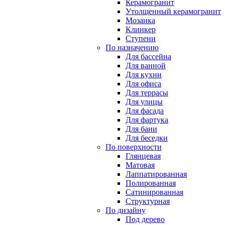
Керамогранит
Утолщенный керамогранит
Мозаика
Клинкер
Ступени
По назначению
Для бассейна
Для ванной
Для кухни
Для офиса
Для террасы
Для улицы
Для фасада
Для фартука
Для бани
Для беседки
По поверхности
Глянцевая
Матовая
Лаппатированная
Полированная
Сатинированная
Структурная
По дизайну
Под дерево