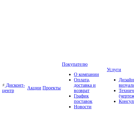
Покупателю
Услуги
О компании
Оплата,
Дизайн
Дисконт-
доставка и
визуал
Акции
Проекты
центр
возврат
Технич
График
(черте
поставок
Консул
Новости