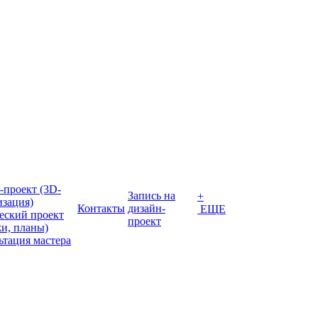
-проект (3D-
Запись на
+
изация)
Контакты
дизайн-
ЕЩЕ
еский проект
проект
жи, планы)
ьтация мастера