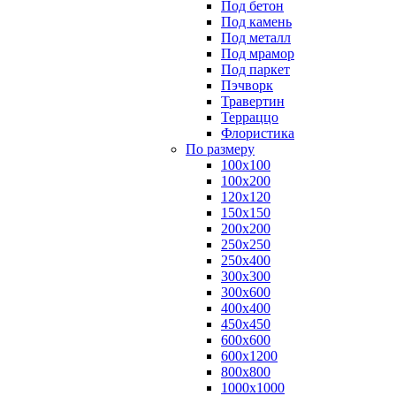
Под бетон
Под камень
Под металл
Под мрамор
Под паркет
Пэчворк
Травертин
Терраццо
Флористика
По размеру
100х100
100х200
120х120
150х150
200х200
250х250
250х400
300х300
300х600
400х400
450х450
600х600
600х1200
800х800
1000х1000