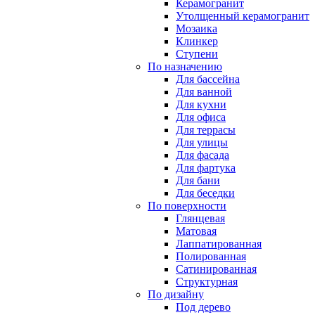
Керамогранит
Утолщенный керамогранит
Мозаика
Клинкер
Ступени
По назначению
Для бассейна
Для ванной
Для кухни
Для офиса
Для террасы
Для улицы
Для фасада
Для фартука
Для бани
Для беседки
По поверхности
Глянцевая
Матовая
Лаппатированная
Полированная
Сатинированная
Структурная
По дизайну
Под дерево