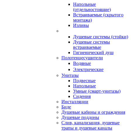
Напольные
(отдельностоящие)
Встраиваемые (скрытого
монтажа)
Изливы
Душевые системы (стойки)
Душевые системы
встраиваемые
Гигиенический душ
Полотенцесушители
ㅤВодяные
ㅤЭлектрические
Унитазы
Подвесные
Напольные
Умные (смарт-унитазы)
Сидения
Инсталляции
Биде
Душевые кабины и ограждения
Душевые поддоны
Слив, канализация, душевые
трапы и душевые каналы