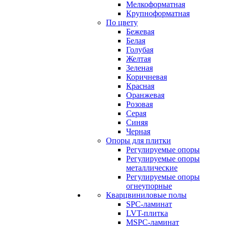
Мелкоформатная
Крупноформатная
По цвету
Бежевая
Белая
Голубая
Желтая
Зеленая
Коричневая
Красная
Оранжевая
Розовая
Серая
Синяя
Черная
Опоры для плитки
Регулируемые опоры
Регулируемые опоры
металлические
Регулируемые опоры
огнеупорные
Кварцвиниловые полы
SPC-ламинат
LVT-плитка
MSPC-ламинат