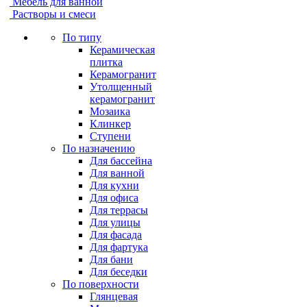
Мебель для ванной
Растворы и смеси
По типу
Керамическая
плитка
Керамогранит
Утолщенный
керамогранит
Мозаика
Клинкер
Ступени
По назначению
Для бассейна
Для ванной
Для кухни
Для офиса
Для террасы
Для улицы
Для фасада
Для фартука
Для бани
Для беседки
По поверхности
Глянцевая