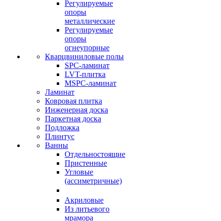
Регулируемые
опоры
металлические
Регулируемые
опоры
огнеупорные
Кварцвиниловые полы
SPC-ламинат
LVT-плитка
MSPC-ламинат
Ламинат
Ковровая плитка
Инженерная доска
Паркетная доска
Подложка
Плинтус
Ванны
Отдельностоящие
Пристенные
Угловые
(ассиметричные)
Акриловые
Из литьевого
мрамора