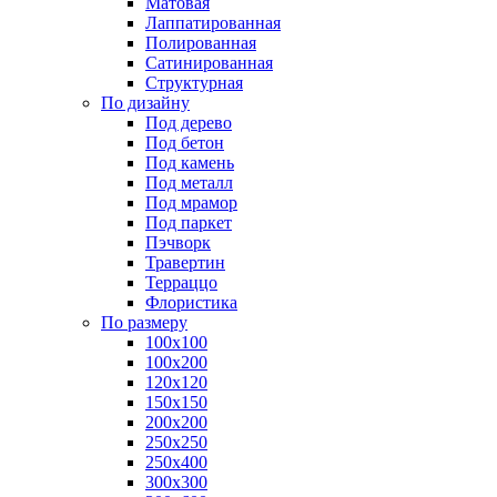
Матовая
Лаппатированная
Полированная
Сатинированная
Структурная
По дизайну
Под дерево
Под бетон
Под камень
Под металл
Под мрамор
Под паркет
Пэчворк
Травертин
Терраццо
Флористика
По размеру
100х100
100х200
120х120
150х150
200х200
250х250
250х400
300х300