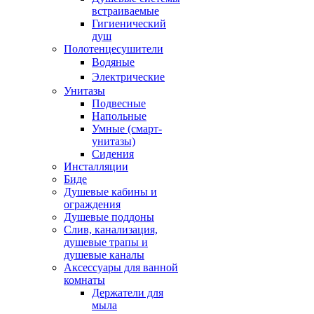
встраиваемые
Гигиенический
душ
Полотенцесушители
ㅤВодяные
ㅤЭлектрические
Унитазы
Подвесные
Напольные
Умные (смарт-
унитазы)
Сидения
Инсталляции
Биде
Душевые кабины и
ограждения
Душевые поддоны
Слив, канализация,
душевые трапы и
душевые каналы
Аксессуары для ванной
комнаты
Держатели для
мыла