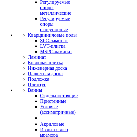
Регулируемые
опоры
металлические
Регулируемые
опоры
огнеупорные
Кварцвиниловые полы
SPC-ламинат
LVT-плитка
MSPC-ламинат
Ламинат
Ковровая плитка
Инженерная доска
Паркетная доска
Подложка
Плинтус
Ванны
Отдельностоящие
Пристенные
Угловые
(ассиметричные)
Акриловые
Из литьевого
мрамора