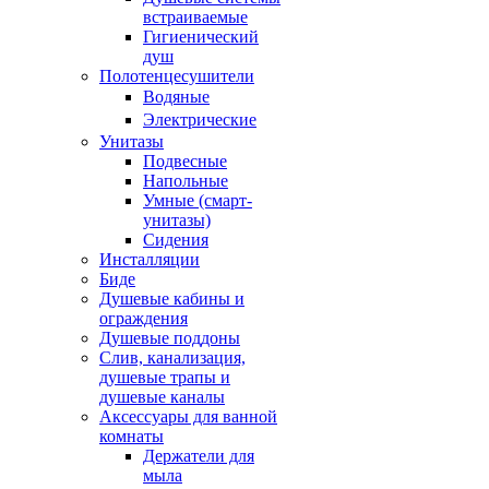
встраиваемые
Гигиенический
душ
Полотенцесушители
ㅤВодяные
ㅤЭлектрические
Унитазы
Подвесные
Напольные
Умные (смарт-
унитазы)
Сидения
Инсталляции
Биде
Душевые кабины и
ограждения
Душевые поддоны
Слив, канализация,
душевые трапы и
душевые каналы
Аксессуары для ванной
комнаты
Держатели для
мыла