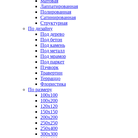
Матовая
Лаппатированная
Полированная
Сатинированная
Структурная
По дизайну
Под дерево
Под бетон
Под камень
Под металл
Под мрамор
Под паркет
Пэчворк
Травертин
Терраццо
Флористика
По размеру
100х100
100х200
120х120
150х150
200х200
250х250
250х400
300х300