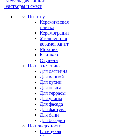
Мебель для ванной
Растворы и смеси
По типу
Керамическая
плитка
Керамогранит
Утолщенный
керамогранит
Мозаика
Клинкер
Ступени
По назначению
Для бассейна
Для ванной
Для кухни
Для офиса
Для террасы
Для улицы
Для фасада
Для фартука
Для бани
Для беседки
По поверхности
Глянцевая