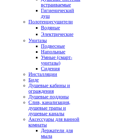
встраиваемые
Гигиенический
душ
Полотенцесушители
ㅤВодяные
ㅤЭлектрические
Унитазы
Подвесные
Напольные
Умные (смарт-
унитазы)
Сидения
Инсталляции
Биде
Душевые кабины и
ограждения
Душевые поддоны
Слив, канализация,
душевые трапы и
душевые каналы
Аксессуары для ванной
комнаты
Держатели для
мыла