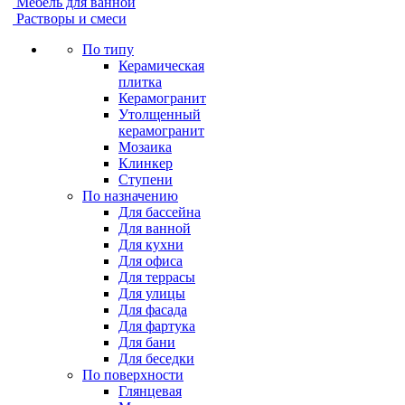
Мебель для ванной
Растворы и смеси
По типу
Керамическая
плитка
Керамогранит
Утолщенный
керамогранит
Мозаика
Клинкер
Ступени
По назначению
Для бассейна
Для ванной
Для кухни
Для офиса
Для террасы
Для улицы
Для фасада
Для фартука
Для бани
Для беседки
По поверхности
Глянцевая