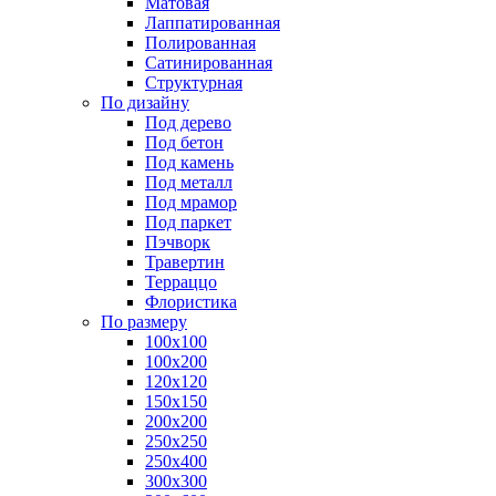
Матовая
Лаппатированная
Полированная
Сатинированная
Структурная
По дизайну
Под дерево
Под бетон
Под камень
Под металл
Под мрамор
Под паркет
Пэчворк
Травертин
Терраццо
Флористика
По размеру
100х100
100х200
120х120
150х150
200х200
250х250
250х400
300х300