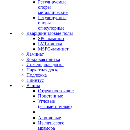
Регулируемые
опоры
металлические
Регулируемые
опоры
огнеупорные
Кварцвиниловые полы
SPC-ламинат
LVT-плитка
MSPC-ламинат
Ламинат
Ковровая плитка
Инженерная доска
Паркетная доска
Подложка
Плинтус
Ванны
Отдельностоящие
Пристенные
Угловые
(ассиметричные)
Акриловые
Из литьевого
мрамора