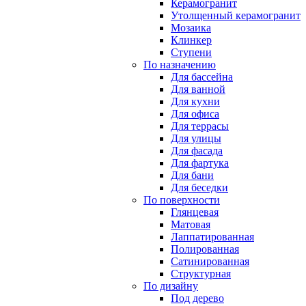
Керамогранит
Утолщенный керамогранит
Мозаика
Клинкер
Ступени
По назначению
Для бассейна
Для ванной
Для кухни
Для офиса
Для террасы
Для улицы
Для фасада
Для фартука
Для бани
Для беседки
По поверхности
Глянцевая
Матовая
Лаппатированная
Полированная
Сатинированная
Структурная
По дизайну
Под дерево