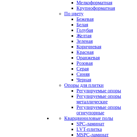
Мелкоформатная
Крупноформатная
По цвету
Бежевая
Белая
Голубая
Желтая
Зеленая
Коричневая
Красная
Оранжевая
Розовая
Серая
Синяя
Черная
Опоры для плитки
Регулируемые опоры
Регулируемые опоры
металлические
Регулируемые опоры
огнеупорные
Кварцвиниловые полы
SPC-ламинат
LVT-плитка
MSPC-ламинат