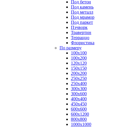
Под бетон
Под камень
Под металл
Под мрамор
Под паркет
Пэчворк
Травертин
Терраццо
Флористика
По размеру
100х100
100х200
120х120
150х150
200х200
250х250
250х400
300х300
300х600
400х400
450х450
600х600
600х1200
800х800
1000х1000