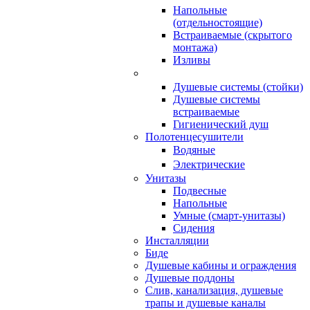
Напольные
(отдельностоящие)
Встраиваемые (скрытого
монтажа)
Изливы
Душевые системы (стойки)
Душевые системы
встраиваемые
Гигиенический душ
Полотенцесушители
ㅤВодяные
ㅤЭлектрические
Унитазы
Подвесные
Напольные
Умные (смарт-унитазы)
Сидения
Инсталляции
Биде
Душевые кабины и ограждения
Душевые поддоны
Слив, канализация, душевые
трапы и душевые каналы