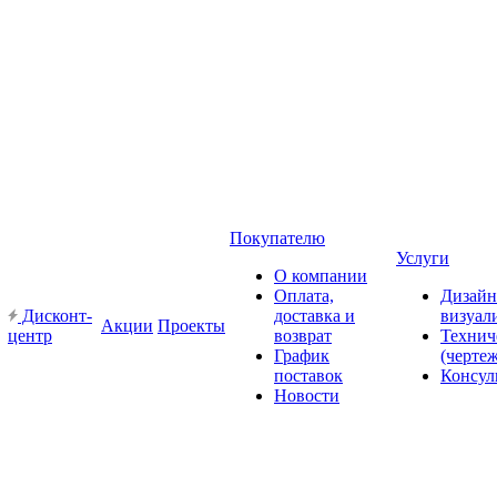
Покупателю
Услуги
О компании
Оплата,
Дизайн
Дисконт-
доставка и
визуал
Акции
Проекты
центр
возврат
Технич
График
(черте
поставок
Консул
Новости