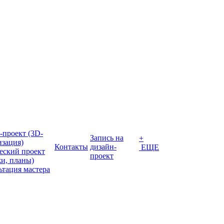
-проект (3D-
Запись на
+
изация)
Контакты
дизайн-
ЕЩЕ
еский проект
проект
жи, планы)
ьтация мастера