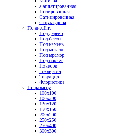
Матовая
Лаппатированная
Полированная
Сатинированная
Структурная
По дизайну
Под дерево
Под бетон
Под камень
Под металл
Под мрамор
Под паркет
Пэчворк
Травертин
Терраццо
Флористика
По размеру
100х100
100х200
120х120
150х150
200х200
250х250
250х400
300х300