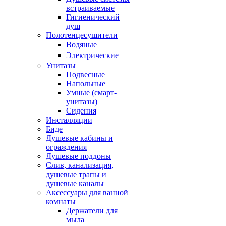
встраиваемые
Гигиенический
душ
Полотенцесушители
ㅤВодяные
ㅤЭлектрические
Унитазы
Подвесные
Напольные
Умные (смарт-
унитазы)
Сидения
Инсталляции
Биде
Душевые кабины и
ограждения
Душевые поддоны
Слив, канализация,
душевые трапы и
душевые каналы
Аксессуары для ванной
комнаты
Держатели для
мыла