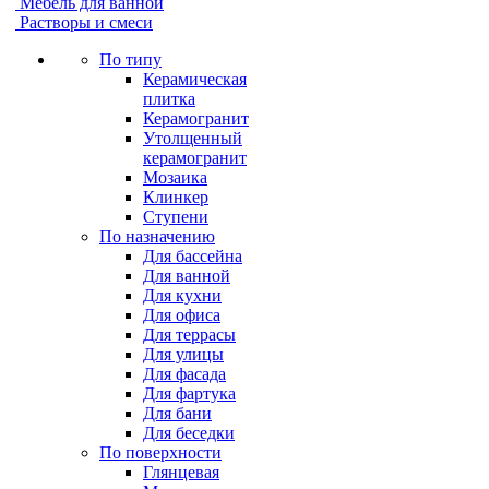
Мебель для ванной
Растворы и смеси
По типу
Керамическая
плитка
Керамогранит
Утолщенный
керамогранит
Мозаика
Клинкер
Ступени
По назначению
Для бассейна
Для ванной
Для кухни
Для офиса
Для террасы
Для улицы
Для фасада
Для фартука
Для бани
Для беседки
По поверхности
Глянцевая