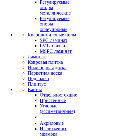
Регулируемые
опоры
металлические
Регулируемые
опоры
огнеупорные
Кварцвиниловые полы
SPC-ламинат
LVT-плитка
MSPC-ламинат
Ламинат
Ковровая плитка
Инженерная доска
Паркетная доска
Подложка
Плинтус
Ванны
Отдельностоящие
Пристенные
Угловые
(ассиметричные)
Акриловые
Из литьевого
мрамора