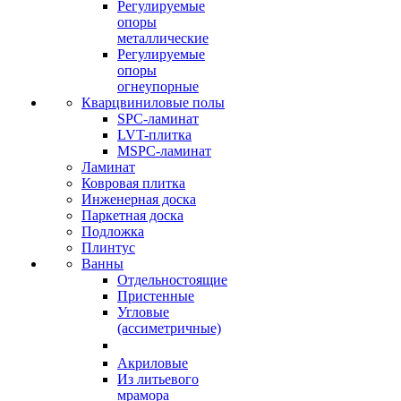
Регулируемые
опоры
металлические
Регулируемые
опоры
огнеупорные
Кварцвиниловые полы
SPC-ламинат
LVT-плитка
MSPC-ламинат
Ламинат
Ковровая плитка
Инженерная доска
Паркетная доска
Подложка
Плинтус
Ванны
Отдельностоящие
Пристенные
Угловые
(ассиметричные)
Акриловые
Из литьевого
мрамора