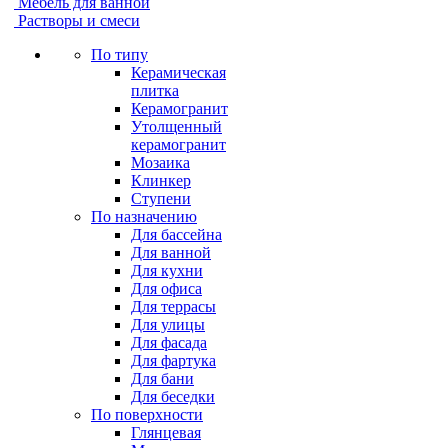
Мебель для ванной
Растворы и смеси
По типу
Керамическая
плитка
Керамогранит
Утолщенный
керамогранит
Мозаика
Клинкер
Ступени
По назначению
Для бассейна
Для ванной
Для кухни
Для офиса
Для террасы
Для улицы
Для фасада
Для фартука
Для бани
Для беседки
По поверхности
Глянцевая