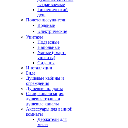
встраиваемые
Гигиенический
душ
Полотенцесушители
ㅤВодяные
ㅤЭлектрические
Унитазы
Подвесные
Напольные
Умные (смарт-
унитазы)
Сидения
Инсталляции
Биде
Душевые кабины и
ограждения
Душевые поддоны
Слив, канализация,
душевые трапы и
душевые каналы
Аксессуары для ванной
комнаты
Держатели для
мыла