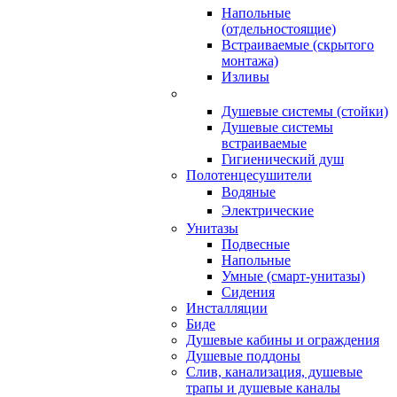
Напольные
(отдельностоящие)
Встраиваемые (скрытого
монтажа)
Изливы
Душевые системы (стойки)
Душевые системы
встраиваемые
Гигиенический душ
Полотенцесушители
ㅤВодяные
ㅤЭлектрические
Унитазы
Подвесные
Напольные
Умные (смарт-унитазы)
Сидения
Инсталляции
Биде
Душевые кабины и ограждения
Душевые поддоны
Слив, канализация, душевые
трапы и душевые каналы