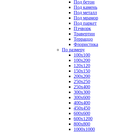
Под бетон
Под камень
Под металл
Под мрамор
Под паркет
Пэчворк
Травертин
Терраццо
Флористика
По размеру
100х100
100х200
120х120
150х150
200х200
250х250
250х400
300х300
300х600
400х400
450х450
600х600
600х1200
800х800
1000х1000