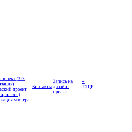
-проект (3D-
Запись на
+
изация)
Контакты
дизайн-
ЕЩЕ
еский проект
проект
жи, планы)
ьтация мастера