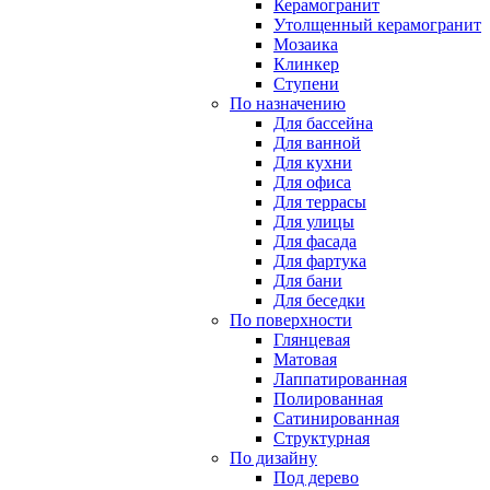
Керамогранит
Утолщенный керамогранит
Мозаика
Клинкер
Ступени
По назначению
Для бассейна
Для ванной
Для кухни
Для офиса
Для террасы
Для улицы
Для фасада
Для фартука
Для бани
Для беседки
По поверхности
Глянцевая
Матовая
Лаппатированная
Полированная
Сатинированная
Структурная
По дизайну
Под дерево