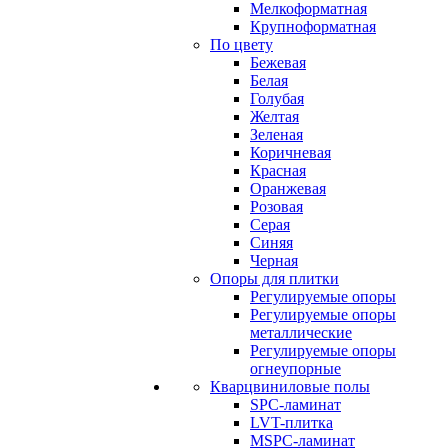
Мелкоформатная
Крупноформатная
По цвету
Бежевая
Белая
Голубая
Желтая
Зеленая
Коричневая
Красная
Оранжевая
Розовая
Серая
Синяя
Черная
Опоры для плитки
Регулируемые опоры
Регулируемые опоры
металлические
Регулируемые опоры
огнеупорные
Кварцвиниловые полы
SPC-ламинат
LVT-плитка
MSPC-ламинат