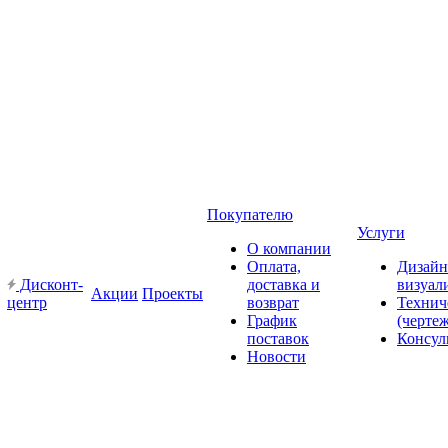
Покупателю
Услуги
О компании
Оплата,
Дизайн
Дисконт-
доставка и
визуал
Акции
Проекты
центр
возврат
Технич
График
(черте
поставок
Консул
Новости