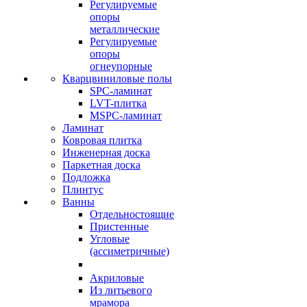
Регулируемые
опоры
металлические
Регулируемые
опоры
огнеупорные
Кварцвиниловые полы
SPC-ламинат
LVT-плитка
MSPC-ламинат
Ламинат
Ковровая плитка
Инженерная доска
Паркетная доска
Подложка
Плинтус
Ванны
Отдельностоящие
Пристенные
Угловые
(ассиметричные)
Акриловые
Из литьевого
мрамора