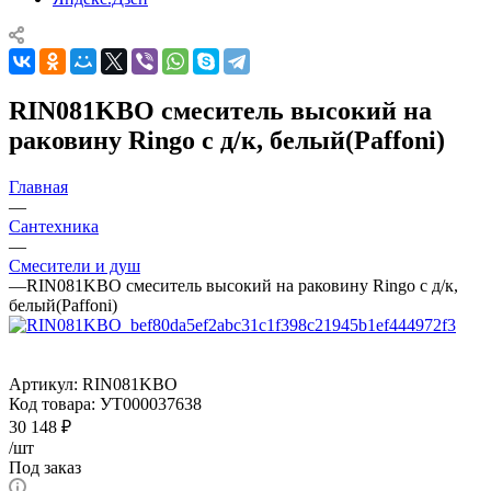
RIN081KBO смеситель высокий на
раковину Ringo c д/к, белый(Paffoni)
Главная
—
Сантехника
—
Смесители и душ
—
RIN081KBO смеситель высокий на раковину Ringo c д/к,
белый(Paffoni)
Артикул:
RIN081KBO
Код товара:
УТ000037638
30 148
₽
/шт
Под заказ