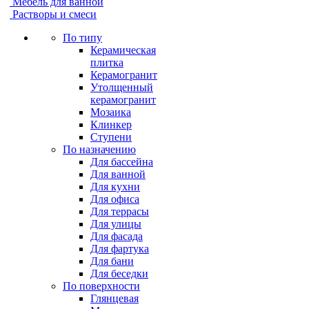
Мебель для ванной
Растворы и смеси
По типу
Керамическая
плитка
Керамогранит
Утолщенный
керамогранит
Мозаика
Клинкер
Ступени
По назначению
Для бассейна
Для ванной
Для кухни
Для офиса
Для террасы
Для улицы
Для фасада
Для фартука
Для бани
Для беседки
По поверхности
Глянцевая