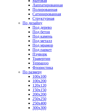
Матовая
Лаппатированная
Полированная
Сатинированная
Структурная
По дизайну
Под дерево
Под бетон
Под камень
Под металл
Под мрамор
Под паркет
Пэчворк
Травертин
Терраццо
Флористика
По размеру
100х100
100х200
120х120
150х150
200х200
250х250
250х400
300х300