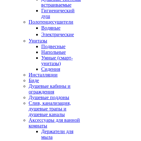
встраиваемые
Гигиенический
душ
Полотенцесушители
ㅤВодяные
ㅤЭлектрические
Унитазы
Подвесные
Напольные
Умные (смарт-
унитазы)
Сидения
Инсталляции
Биде
Душевые кабины и
ограждения
Душевые поддоны
Слив, канализация,
душевые трапы и
душевые каналы
Аксессуары для ванной
комнаты
Держатели для
мыла