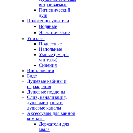
встраиваемые
Гигиенический
душ
Полотенцесушители
ㅤВодяные
ㅤЭлектрические
Унитазы
Подвесные
Напольные
Умные (смарт-
унитазы)
Сидения
Инсталляции
Биде
Душевые кабины и
ограждения
Душевые поддоны
Слив, канализация,
душевые трапы и
душевые каналы
Аксессуары для ванной
комнаты
Держатели для
мыла