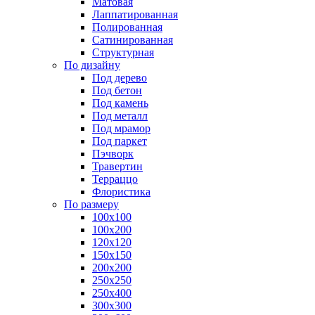
Матовая
Лаппатированная
Полированная
Сатинированная
Структурная
По дизайну
Под дерево
Под бетон
Под камень
Под металл
Под мрамор
Под паркет
Пэчворк
Травертин
Терраццо
Флористика
По размеру
100х100
100х200
120х120
150х150
200х200
250х250
250х400
300х300