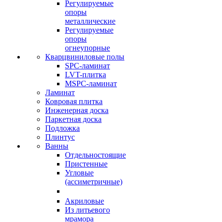
Регулируемые
опоры
металлические
Регулируемые
опоры
огнеупорные
Кварцвиниловые полы
SPC-ламинат
LVT-плитка
MSPC-ламинат
Ламинат
Ковровая плитка
Инженерная доска
Паркетная доска
Подложка
Плинтус
Ванны
Отдельностоящие
Пристенные
Угловые
(ассиметричные)
Акриловые
Из литьевого
мрамора