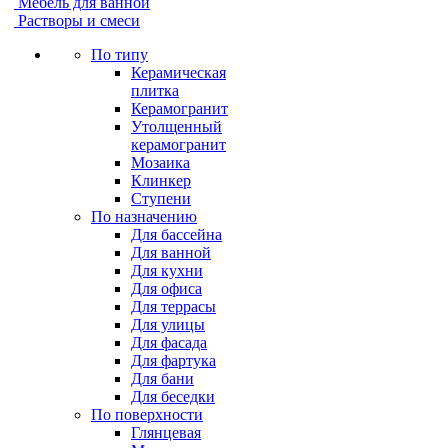
Мебель для ванной
Растворы и смеси
По типу
Керамическая
плитка
Керамогранит
Утолщенный
керамогранит
Мозаика
Клинкер
Ступени
По назначению
Для бассейна
Для ванной
Для кухни
Для офиса
Для террасы
Для улицы
Для фасада
Для фартука
Для бани
Для беседки
По поверхности
Глянцевая