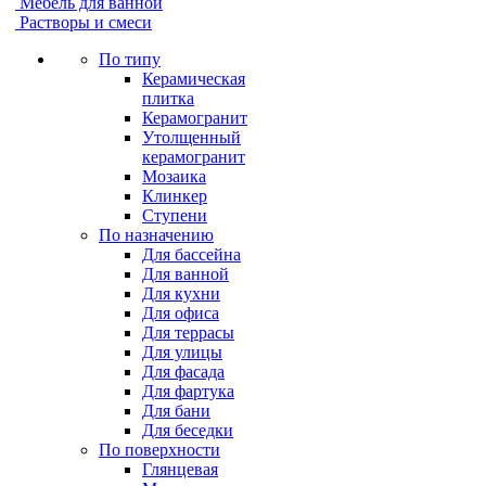
Мебель для ванной
Растворы и смеси
По типу
Керамическая
плитка
Керамогранит
Утолщенный
керамогранит
Мозаика
Клинкер
Ступени
По назначению
Для бассейна
Для ванной
Для кухни
Для офиса
Для террасы
Для улицы
Для фасада
Для фартука
Для бани
Для беседки
По поверхности
Глянцевая