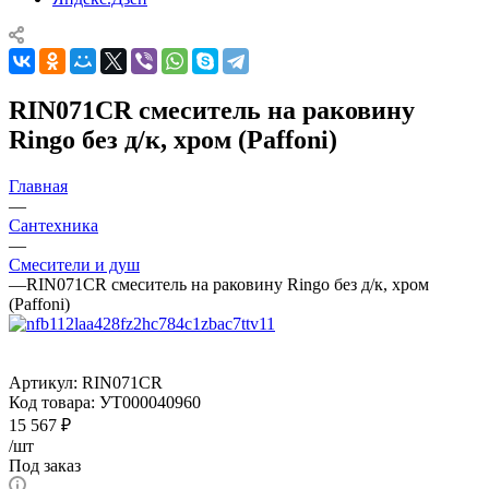
RIN071CR смеситель на раковину
Ringo без д/к, хром (Paffoni)
Главная
—
Сантехника
—
Смесители и душ
—
RIN071CR смеситель на раковину Ringo без д/к, хром
(Paffoni)
Артикул:
RIN071CR
Код товара:
УТ000040960
15 567
₽
/шт
Под заказ