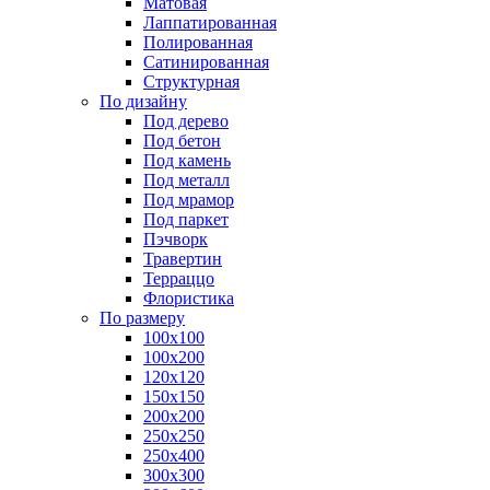
Матовая
Лаппатированная
Полированная
Сатинированная
Структурная
По дизайну
Под дерево
Под бетон
Под камень
Под металл
Под мрамор
Под паркет
Пэчворк
Травертин
Терраццо
Флористика
По размеру
100х100
100х200
120х120
150х150
200х200
250х250
250х400
300х300