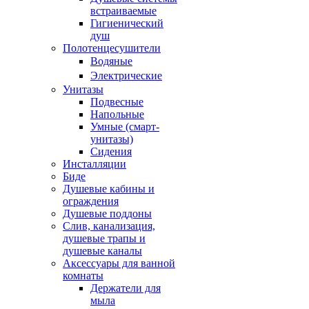
встраиваемые
Гигиенический
душ
Полотенцесушители
ㅤВодяные
ㅤЭлектрические
Унитазы
Подвесные
Напольные
Умные (смарт-
унитазы)
Сидения
Инсталляции
Биде
Душевые кабины и
ограждения
Душевые поддоны
Слив, канализация,
душевые трапы и
душевые каналы
Аксессуары для ванной
комнаты
Держатели для
мыла