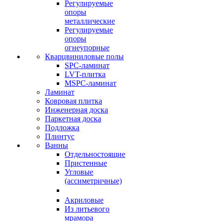
Регулируемые
опоры
металлические
Регулируемые
опоры
огнеупорные
Кварцвиниловые полы
SPC-ламинат
LVT-плитка
MSPC-ламинат
Ламинат
Ковровая плитка
Инженерная доска
Паркетная доска
Подложка
Плинтус
Ванны
Отдельностоящие
Пристенные
Угловые
(ассиметричные)
Акриловые
Из литьевого
мрамора