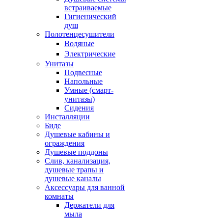
встраиваемые
Гигиенический
душ
Полотенцесушители
ㅤВодяные
ㅤЭлектрические
Унитазы
Подвесные
Напольные
Умные (смарт-
унитазы)
Сидения
Инсталляции
Биде
Душевые кабины и
ограждения
Душевые поддоны
Слив, канализация,
душевые трапы и
душевые каналы
Аксессуары для ванной
комнаты
Держатели для
мыла