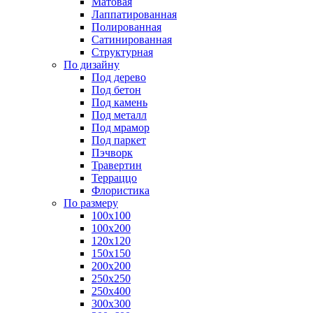
Матовая
Лаппатированная
Полированная
Сатинированная
Структурная
По дизайну
Под дерево
Под бетон
Под камень
Под металл
Под мрамор
Под паркет
Пэчворк
Травертин
Терраццо
Флористика
По размеру
100х100
100х200
120х120
150х150
200х200
250х250
250х400
300х300