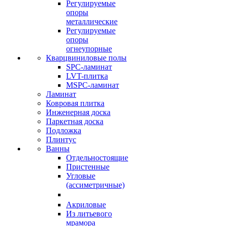
Регулируемые
опоры
металлические
Регулируемые
опоры
огнеупорные
Кварцвиниловые полы
SPC-ламинат
LVT-плитка
MSPC-ламинат
Ламинат
Ковровая плитка
Инженерная доска
Паркетная доска
Подложка
Плинтус
Ванны
Отдельностоящие
Пристенные
Угловые
(ассиметричные)
Акриловые
Из литьевого
мрамора