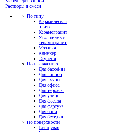
Мебель для ванной
Растворы и смеси
По типу
Керамическая
плитка
Керамогранит
Утолщенный
керамогранит
Мозаика
Клинкер
Ступени
По назначению
Для бассейна
Для ванной
Для кухни
Для офиса
Для террасы
Для улицы
Для фасада
Для фартука
Для бани
Для беседки
По поверхности
Глянцевая