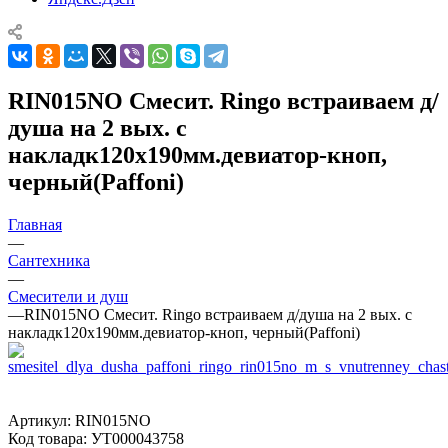
RIN015NO Смесит. Ringo встраиваем д/
душа на 2 вых. с
накладк120х190мм.девиатор-кноп,
черный(Paffoni)
Главная
—
Сантехника
—
Смесители и душ
—
RIN015NO Смесит. Ringo встраиваем д/душа на 2 вых. с
накладк120х190мм.девиатор-кноп, черный(Paffoni)
Артикул:
RIN015NO
Код товара:
УТ000043758