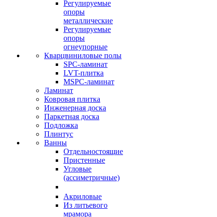
Регулируемые
опоры
металлические
Регулируемые
опоры
огнеупорные
Кварцвиниловые полы
SPC-ламинат
LVT-плитка
MSPC-ламинат
Ламинат
Ковровая плитка
Инженерная доска
Паркетная доска
Подложка
Плинтус
Ванны
Отдельностоящие
Пристенные
Угловые
(ассиметричные)
Акриловые
Из литьевого
мрамора