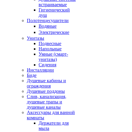
встраиваемые
Гигиенический
душ
Полотенцесушители
ㅤВодяные
ㅤЭлектрические
Унитазы
Подвесные
Напольные
Умные (смарт-
унитазы)
Сидения
Инсталляции
Биде
Душевые кабины и
ограждения
Душевые поддоны
Слив, канализация,
душевые трапы и
душевые каналы
Аксессуары для ванной
комнаты
Держатели для
мыла