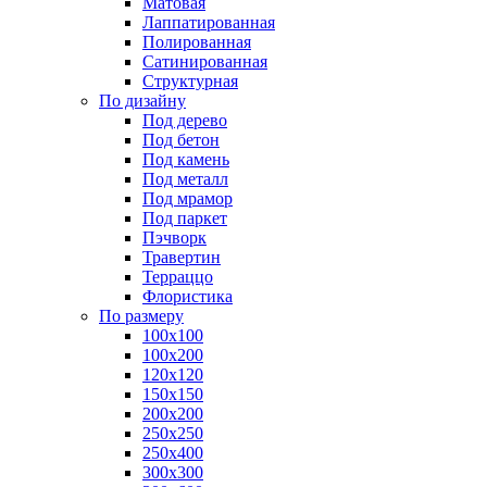
Матовая
Лаппатированная
Полированная
Сатинированная
Структурная
По дизайну
Под дерево
Под бетон
Под камень
Под металл
Под мрамор
Под паркет
Пэчворк
Травертин
Терраццо
Флористика
По размеру
100х100
100х200
120х120
150х150
200х200
250х250
250х400
300х300