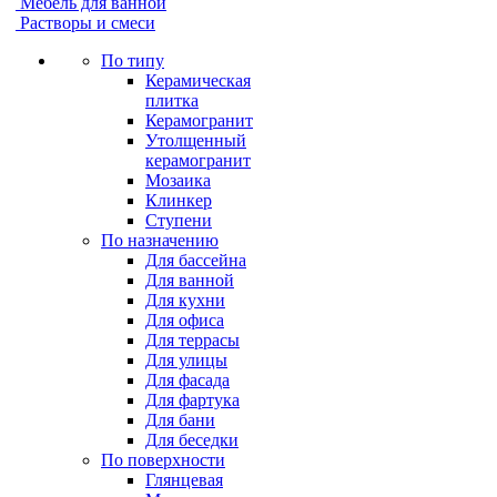
Мебель для ванной
Растворы и смеси
По типу
Керамическая
плитка
Керамогранит
Утолщенный
керамогранит
Мозаика
Клинкер
Ступени
По назначению
Для бассейна
Для ванной
Для кухни
Для офиса
Для террасы
Для улицы
Для фасада
Для фартука
Для бани
Для беседки
По поверхности
Глянцевая