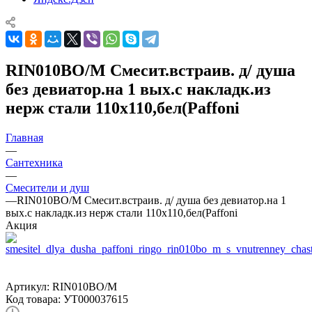
RIN010BO/M Смесит.встраив. д/ душа
без девиатор.на 1 вых.с накладк.из
нерж стали 110х110,бел(Paffoni
Главная
—
Сантехника
—
Смесители и душ
—
RIN010BO/M Смесит.встраив. д/ душа без девиатор.на 1
вых.с накладк.из нерж стали 110х110,бел(Paffoni
Акция
Артикул:
RIN010BO/M
Код товара:
УТ000037615