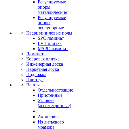
Регулируемые
опоры
металлические
Регулируемые
опоры
огнеупорные
Кварцвиниловые полы
SPC-ламинат
LVT-плитка
MSPC-ламинат
Ламинат
Ковровая плитка
Инженерная доска
Паркетная доска
Подложка
Плинтус
Ванны
Отдельностоящие
Пристенные
Угловые
(ассиметричные)
Акриловые
Из литьевого
мрамора