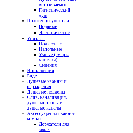
встраиваемые
Гигиенический
душ
Полотенцесушители
ㅤВодяные
ㅤЭлектрические
Унитазы
Подвесные
Напольные
Умные (смарт-
унитазы)
Сидения
Инсталляции
Биде
Душевые кабины и
ограждения
Душевые поддоны
Слив, канализация,
душевые трапы и
душевые каналы
Аксессуары для ванной
комнаты
Держатели для
мыла