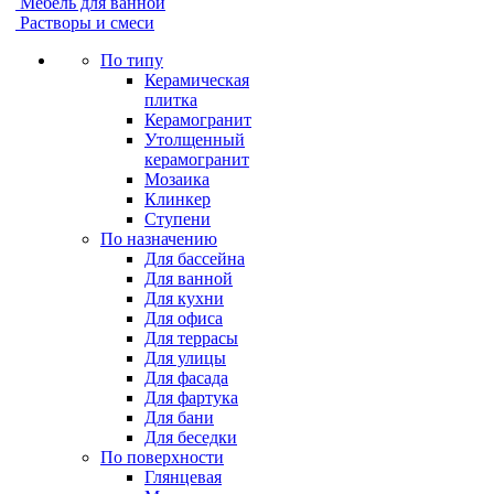
Мебель для ванной
Растворы и смеси
По типу
Керамическая
плитка
Керамогранит
Утолщенный
керамогранит
Мозаика
Клинкер
Ступени
По назначению
Для бассейна
Для ванной
Для кухни
Для офиса
Для террасы
Для улицы
Для фасада
Для фартука
Для бани
Для беседки
По поверхности
Глянцевая