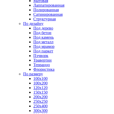
Матовая
Лаппатированная
Полированная
Сатинированная
Структурная
По дизайну
Под дерево
Под бетон
Под камень
Под металл
Под мрамор
Под паркет
Пэчворк
Травертин
Терраццо
Флористика
По размеру
100х100
100х200
120х120
150х150
200х200
250х250
250х400
300х300