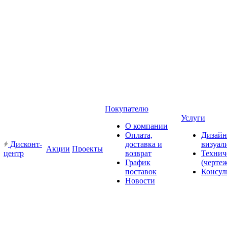
Покупателю
Услуги
О компании
Оплата,
Дизайн
Дисконт-
доставка и
визуал
Акции
Проекты
центр
возврат
Технич
График
(черте
поставок
Консул
Новости