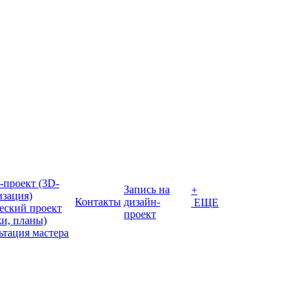
-проект (3D-
Запись на
+
изация)
Контакты
дизайн-
ЕЩЕ
еский проект
проект
жи, планы)
ьтация мастера