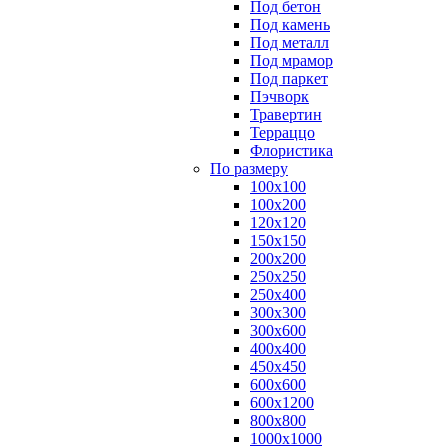
Под бетон
Под камень
Под металл
Под мрамор
Под паркет
Пэчворк
Травертин
Терраццо
Флористика
По размеру
100х100
100х200
120х120
150х150
200х200
250х250
250х400
300х300
300х600
400х400
450х450
600х600
600х1200
800х800
1000х1000