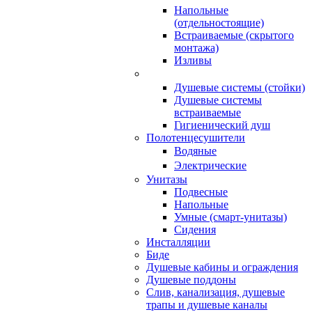
Напольные
(отдельностоящие)
Встраиваемые (скрытого
монтажа)
Изливы
Душевые системы (стойки)
Душевые системы
встраиваемые
Гигиенический душ
Полотенцесушители
ㅤВодяные
ㅤЭлектрические
Унитазы
Подвесные
Напольные
Умные (смарт-унитазы)
Сидения
Инсталляции
Биде
Душевые кабины и ограждения
Душевые поддоны
Слив, канализация, душевые
трапы и душевые каналы