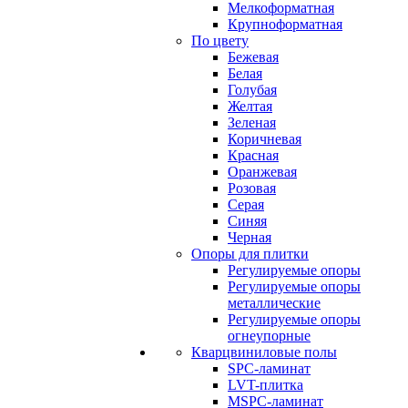
Мелкоформатная
Крупноформатная
По цвету
Бежевая
Белая
Голубая
Желтая
Зеленая
Коричневая
Красная
Оранжевая
Розовая
Серая
Синяя
Черная
Опоры для плитки
Регулируемые опоры
Регулируемые опоры
металлические
Регулируемые опоры
огнеупорные
Кварцвиниловые полы
SPC-ламинат
LVT-плитка
MSPC-ламинат