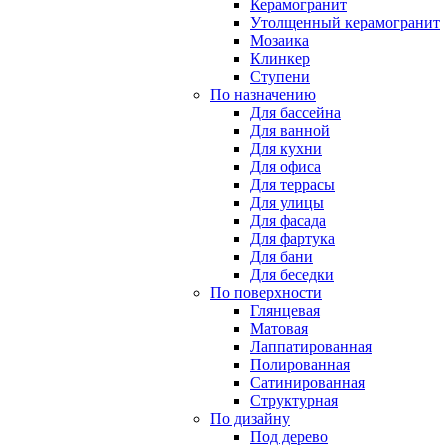
Керамогранит
Утолщенный керамогранит
Мозаика
Клинкер
Ступени
По назначению
Для бассейна
Для ванной
Для кухни
Для офиса
Для террасы
Для улицы
Для фасада
Для фартука
Для бани
Для беседки
По поверхности
Глянцевая
Матовая
Лаппатированная
Полированная
Сатинированная
Структурная
По дизайну
Под дерево