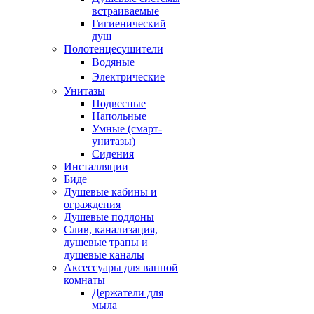
встраиваемые
Гигиенический
душ
Полотенцесушители
ㅤВодяные
ㅤЭлектрические
Унитазы
Подвесные
Напольные
Умные (смарт-
унитазы)
Сидения
Инсталляции
Биде
Душевые кабины и
ограждения
Душевые поддоны
Слив, канализация,
душевые трапы и
душевые каналы
Аксессуары для ванной
комнаты
Держатели для
мыла