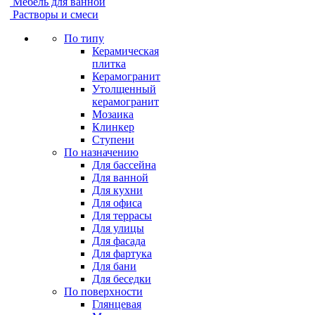
Мебель для ванной
Растворы и смеси
По типу
Керамическая
плитка
Керамогранит
Утолщенный
керамогранит
Мозаика
Клинкер
Ступени
По назначению
Для бассейна
Для ванной
Для кухни
Для офиса
Для террасы
Для улицы
Для фасада
Для фартука
Для бани
Для беседки
По поверхности
Глянцевая