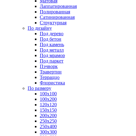
Матовая
Лаппатированная
Полированная
Сатинированная
Структурная
По дизайну
Под дерево
Под бетон
Под камень
Под металл
Под мрамор
Под паркет
Пэчворк
Травертин
Терраццо
Флористика
По размеру
100х100
100х200
120х120
150х150
200х200
250х250
250х400
300х300