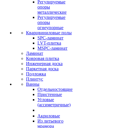
Регулируемые
опоры
металлические
Регулируемые
опоры
огнеупорные
Кварцвиниловые полы
SPC-ламинат
LVT-плитка
MSPC-ламинат
Ламинат
Ковровая плитка
Инженерная доска
Паркетная доска
Подложка
Плинтус
Ванны
Отдельностоящие
Пристенные
Угловые
(ассиметричные)
Акриловые
Из литьевого
мрамора