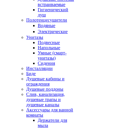
встраиваемые
Гигиенический
душ
Полотенцесушители
ㅤВодяные
ㅤЭлектрические
Унитазы
Подвесные
Напольные
Умные (смарт-
унитазы)
Сидения
Инсталляции
Биде
Душевые кабины и
ограждения
Душевые поддоны
Слив, канализация,
душевые трапы и
душевые каналы
Аксессуары для ванной
комнаты
Держатели для
мыла