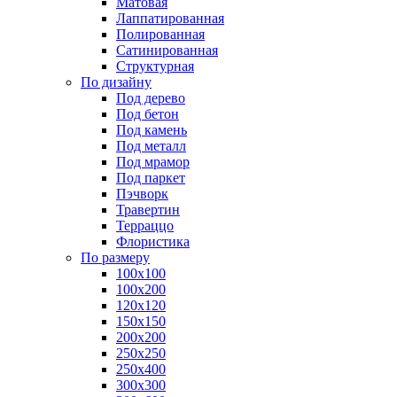
Матовая
Лаппатированная
Полированная
Сатинированная
Структурная
По дизайну
Под дерево
Под бетон
Под камень
Под металл
Под мрамор
Под паркет
Пэчворк
Травертин
Терраццо
Флористика
По размеру
100х100
100х200
120х120
150х150
200х200
250х250
250х400
300х300