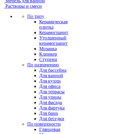
Мебель для ванной
Растворы и смеси
По типу
Керамическая
плитка
Керамогранит
Утолщенный
керамогранит
Мозаика
Клинкер
Ступени
По назначению
Для бассейна
Для ванной
Для кухни
Для офиса
Для террасы
Для улицы
Для фасада
Для фартука
Для бани
Для беседки
По поверхности
Глянцевая