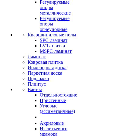
Регулируемые
опоры
металлические
Регулируемые
опоры
огнеупорные
Кварцвиниловые полы
SPC-ламинат
LVT-плитка
MSPC-ламинат
Ламинат
Ковровая плитка
Инженерная доска
Паркетная доска
Подложка
Плинтус
Ванны
Отдельностоящие
Пристенные
Угловые
(ассиметричные)
Акриловые
Из литьевого
мрамора