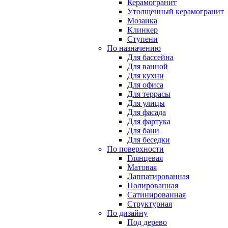
Керамогранит
Утолщенный керамогранит
Мозаика
Клинкер
Ступени
По назначению
Для бассейна
Для ванной
Для кухни
Для офиса
Для террасы
Для улицы
Для фасада
Для фартука
Для бани
Для беседки
По поверхности
Глянцевая
Матовая
Лаппатированная
Полированная
Сатинированная
Структурная
По дизайну
Под дерево