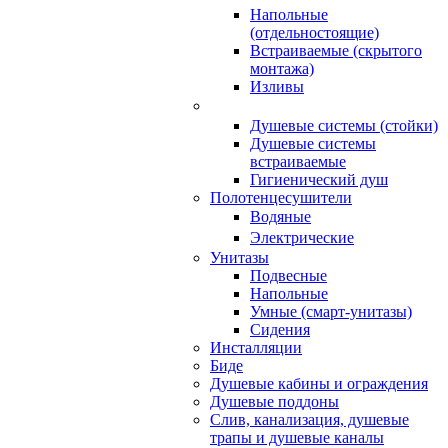
Напольные
(отдельностоящие)
Встраиваемые (скрытого
монтажа)
Изливы
Душевые системы (стойки)
Душевые системы
встраиваемые
Гигиенический душ
Полотенцесушители
ㅤВодяные
ㅤЭлектрические
Унитазы
Подвесные
Напольные
Умные (смарт-унитазы)
Сидения
Инсталляции
Биде
Душевые кабины и ограждения
Душевые поддоны
Слив, канализация, душевые
трапы и душевые каналы