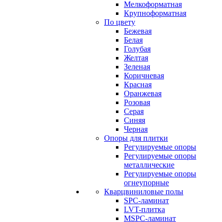
Мелкоформатная
Крупноформатная
По цвету
Бежевая
Белая
Голубая
Желтая
Зеленая
Коричневая
Красная
Оранжевая
Розовая
Серая
Синяя
Черная
Опоры для плитки
Регулируемые опоры
Регулируемые опоры
металлические
Регулируемые опоры
огнеупорные
Кварцвиниловые полы
SPC-ламинат
LVT-плитка
MSPC-ламинат