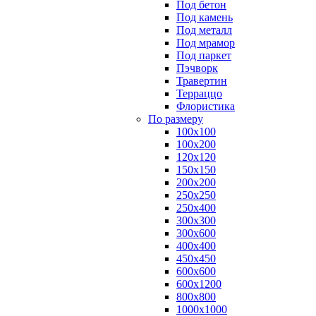
Под бетон
Под камень
Под металл
Под мрамор
Под паркет
Пэчворк
Травертин
Терраццо
Флористика
По размеру
100х100
100х200
120х120
150х150
200х200
250х250
250х400
300х300
300х600
400х400
450х450
600х600
600х1200
800х800
1000х1000