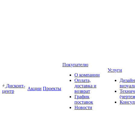
Покупателю
Услуги
О компании
Оплата,
Дизайн
Дисконт-
доставка и
визуал
Акции
Проекты
центр
возврат
Технич
График
(черте
поставок
Консул
Новости