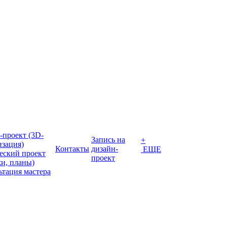
-проект (3D-
Запись на
+
изация)
Контакты
дизайн-
ЕЩЕ
еский проект
проект
жи, планы)
ьтация мастера