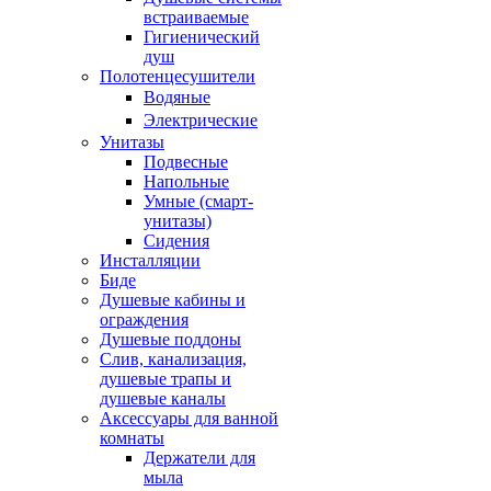
встраиваемые
Гигиенический
душ
Полотенцесушители
ㅤВодяные
ㅤЭлектрические
Унитазы
Подвесные
Напольные
Умные (смарт-
унитазы)
Сидения
Инсталляции
Биде
Душевые кабины и
ограждения
Душевые поддоны
Слив, канализация,
душевые трапы и
душевые каналы
Аксессуары для ванной
комнаты
Держатели для
мыла