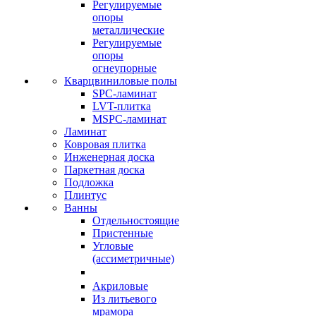
Регулируемые
опоры
металлические
Регулируемые
опоры
огнеупорные
Кварцвиниловые полы
SPC-ламинат
LVT-плитка
MSPC-ламинат
Ламинат
Ковровая плитка
Инженерная доска
Паркетная доска
Подложка
Плинтус
Ванны
Отдельностоящие
Пристенные
Угловые
(ассиметричные)
Акриловые
Из литьевого
мрамора