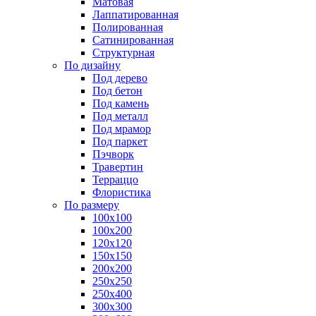
Матовая
Лаппатированная
Полированная
Сатинированная
Структурная
По дизайну
Под дерево
Под бетон
Под камень
Под металл
Под мрамор
Под паркет
Пэчворк
Травертин
Терраццо
Флористика
По размеру
100х100
100х200
120х120
150х150
200х200
250х250
250х400
300х300