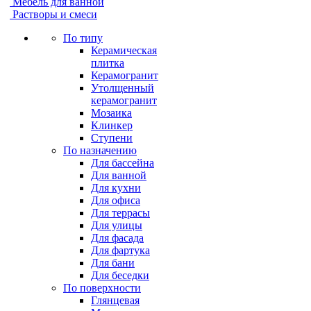
Мебель для ванной
Растворы и смеси
По типу
Керамическая
плитка
Керамогранит
Утолщенный
керамогранит
Мозаика
Клинкер
Ступени
По назначению
Для бассейна
Для ванной
Для кухни
Для офиса
Для террасы
Для улицы
Для фасада
Для фартука
Для бани
Для беседки
По поверхности
Глянцевая