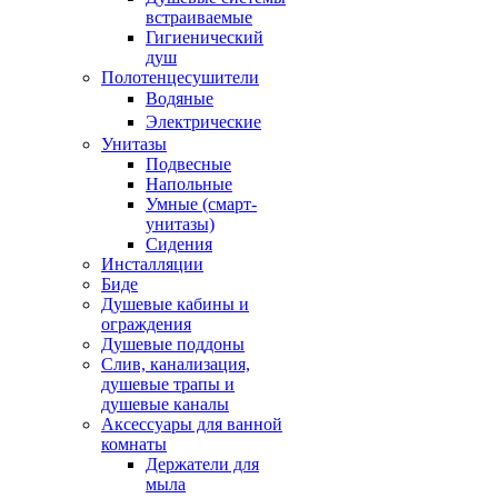
встраиваемые
Гигиенический
душ
Полотенцесушители
ㅤВодяные
ㅤЭлектрические
Унитазы
Подвесные
Напольные
Умные (смарт-
унитазы)
Сидения
Инсталляции
Биде
Душевые кабины и
ограждения
Душевые поддоны
Слив, канализация,
душевые трапы и
душевые каналы
Аксессуары для ванной
комнаты
Держатели для
мыла