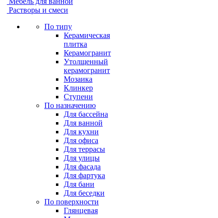
Мебель для ванной
Растворы и смеси
По типу
Керамическая
плитка
Керамогранит
Утолщенный
керамогранит
Мозаика
Клинкер
Ступени
По назначению
Для бассейна
Для ванной
Для кухни
Для офиса
Для террасы
Для улицы
Для фасада
Для фартука
Для бани
Для беседки
По поверхности
Глянцевая