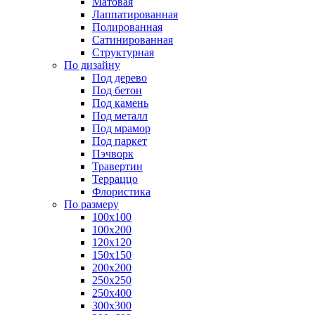
Матовая
Лаппатированная
Полированная
Сатинированная
Структурная
По дизайну
Под дерево
Под бетон
Под камень
Под металл
Под мрамор
Под паркет
Пэчворк
Травертин
Терраццо
Флористика
По размеру
100х100
100х200
120х120
150х150
200х200
250х250
250х400
300х300