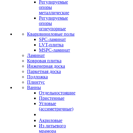
Регулируемые
опоры
металлические
Регулируемые
опоры
огнеупорные
Кварцвиниловые полы
SPC-ламинат
LVT-плитка
MSPC-ламинат
Ламинат
Ковровая плитка
Инженерная доска
Паркетная доска
Подложка
Плинтус
Ванны
Отдельностоящие
Пристенные
Угловые
(ассиметричные)
Акриловые
Из литьевого
мрамора