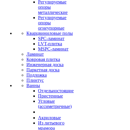
Регулируемые
опоры
металлические
Регулируемые
опоры
огнеупорные
Кварцвиниловые полы
SPC-ламинат
LVT-плитка
MSPC-ламинат
Ламинат
Ковровая плитка
Инженерная доска
Паркетная доска
Подложка
Плинтус
Ванны
Отдельностоящие
Пристенные
Угловые
(ассиметричные)
Акриловые
Из литьевого
мрамора