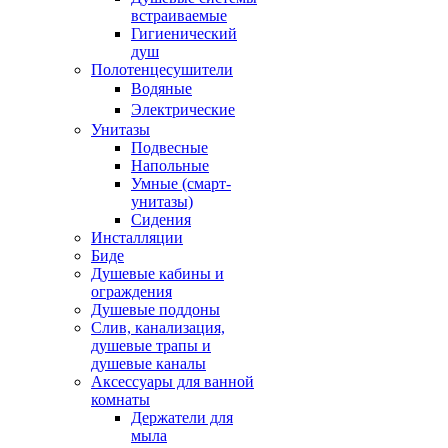
встраиваемые
Гигиенический
душ
Полотенцесушители
ㅤВодяные
ㅤЭлектрические
Унитазы
Подвесные
Напольные
Умные (смарт-
унитазы)
Сидения
Инсталляции
Биде
Душевые кабины и
ограждения
Душевые поддоны
Слив, канализация,
душевые трапы и
душевые каналы
Аксессуары для ванной
комнаты
Держатели для
мыла