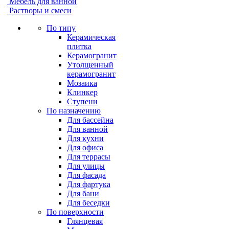
Мебель для ванной
Растворы и смеси
По типу
Керамическая
плитка
Керамогранит
Утолщенный
керамогранит
Мозаика
Клинкер
Ступени
По назначению
Для бассейна
Для ванной
Для кухни
Для офиса
Для террасы
Для улицы
Для фасада
Для фартука
Для бани
Для беседки
По поверхности
Глянцевая