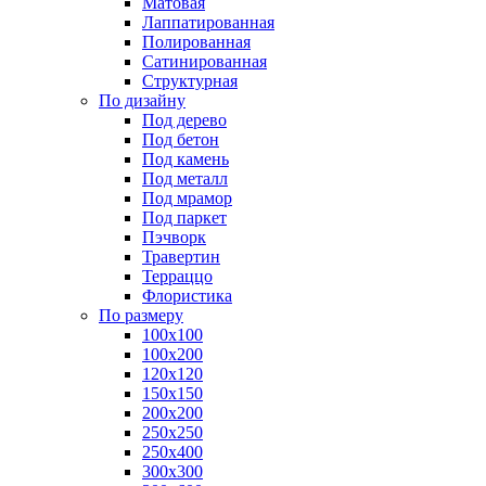
Матовая
Лаппатированная
Полированная
Сатинированная
Структурная
По дизайну
Под дерево
Под бетон
Под камень
Под металл
Под мрамор
Под паркет
Пэчворк
Травертин
Терраццо
Флористика
По размеру
100х100
100х200
120х120
150х150
200х200
250х250
250х400
300х300