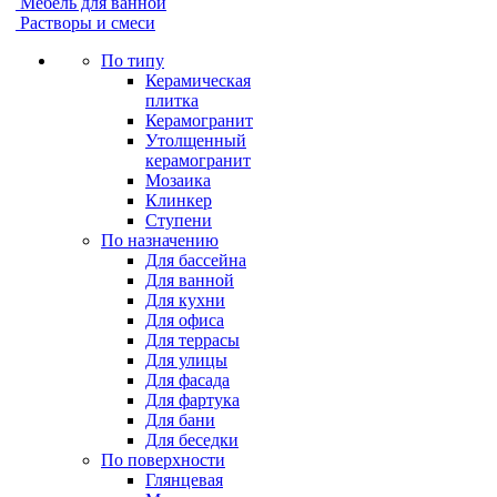
Мебель для ванной
Растворы и смеси
По типу
Керамическая
плитка
Керамогранит
Утолщенный
керамогранит
Мозаика
Клинкер
Ступени
По назначению
Для бассейна
Для ванной
Для кухни
Для офиса
Для террасы
Для улицы
Для фасада
Для фартука
Для бани
Для беседки
По поверхности
Глянцевая