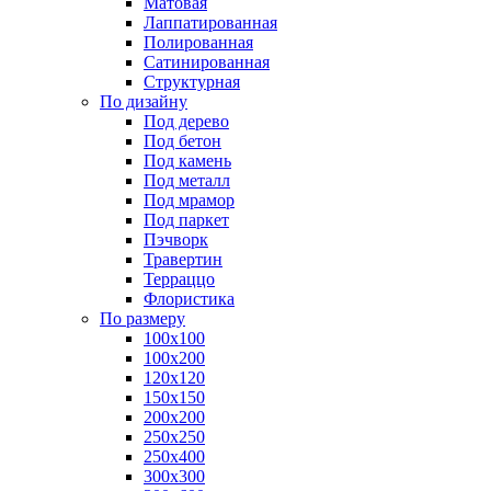
Матовая
Лаппатированная
Полированная
Сатинированная
Структурная
По дизайну
Под дерево
Под бетон
Под камень
Под металл
Под мрамор
Под паркет
Пэчворк
Травертин
Терраццо
Флористика
По размеру
100х100
100х200
120х120
150х150
200х200
250х250
250х400
300х300