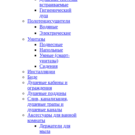
встраиваемые
Гигиенический
душ
Полотенцесушители
ㅤВодяные
ㅤЭлектрические
Унитазы
Подвесные
Напольные
Умные (смарт-
унитазы)
Сидения
Инсталляции
Биде
Душевые кабины и
ограждения
Душевые поддоны
Слив, канализация,
душевые трапы и
душевые каналы
Аксессуары для ванной
комнаты
Держатели для
мыла