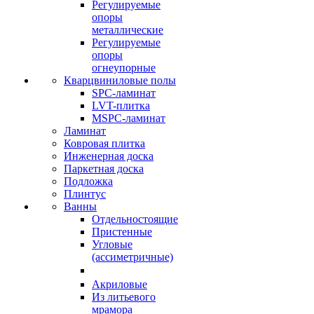
Регулируемые
опоры
металлические
Регулируемые
опоры
огнеупорные
Кварцвиниловые полы
SPC-ламинат
LVT-плитка
MSPC-ламинат
Ламинат
Ковровая плитка
Инженерная доска
Паркетная доска
Подложка
Плинтус
Ванны
Отдельностоящие
Пристенные
Угловые
(ассиметричные)
Акриловые
Из литьевого
мрамора