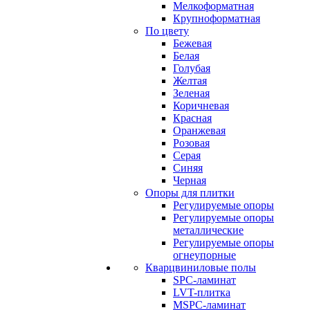
Мелкоформатная
Крупноформатная
По цвету
Бежевая
Белая
Голубая
Желтая
Зеленая
Коричневая
Красная
Оранжевая
Розовая
Серая
Синяя
Черная
Опоры для плитки
Регулируемые опоры
Регулируемые опоры
металлические
Регулируемые опоры
огнеупорные
Кварцвиниловые полы
SPC-ламинат
LVT-плитка
MSPC-ламинат