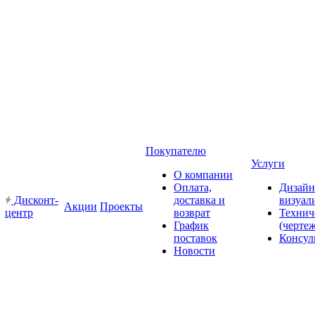
Покупателю
Услуги
О компании
Оплата,
Дизайн
Дисконт-
доставка и
визуал
Акции
Проекты
центр
возврат
Технич
График
(черте
поставок
Консул
Новости