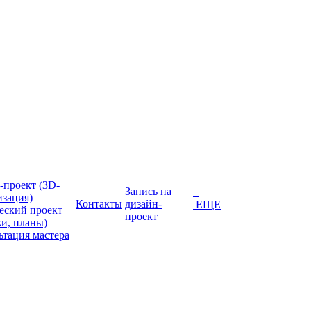
-проект (3D-
Запись на
+
изация)
Контакты
дизайн-
ЕЩЕ
еский проект
проект
жи, планы)
ьтация мастера