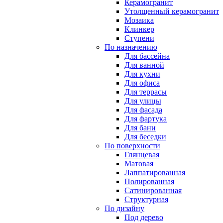
Керамогранит
Утолщенный керамогранит
Мозаика
Клинкер
Ступени
По назначению
Для бассейна
Для ванной
Для кухни
Для офиса
Для террасы
Для улицы
Для фасада
Для фартука
Для бани
Для беседки
По поверхности
Глянцевая
Матовая
Лаппатированная
Полированная
Сатинированная
Структурная
По дизайну
Под дерево