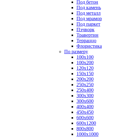
Под бетон
Под камень
Под металл
Под мрамор
Под паркет
Пэчворк
Травертин
Терраццо
Флористика
По размеру
100х100
100х200
120х120
150х150
200х200
250х250
250х400
300х300
300х600
400х400
450х450
600х600
600х1200
800х800
1000х1000