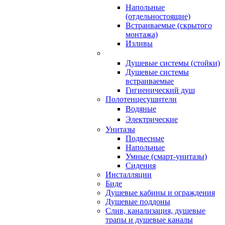
Напольные
(отдельностоящие)
Встраиваемые (скрытого
монтажа)
Изливы
Душевые системы (стойки)
Душевые системы
встраиваемые
Гигиенический душ
Полотенцесушители
ㅤВодяные
ㅤЭлектрические
Унитазы
Подвесные
Напольные
Умные (смарт-унитазы)
Сидения
Инсталляции
Биде
Душевые кабины и ограждения
Душевые поддоны
Слив, канализация, душевые
трапы и душевые каналы