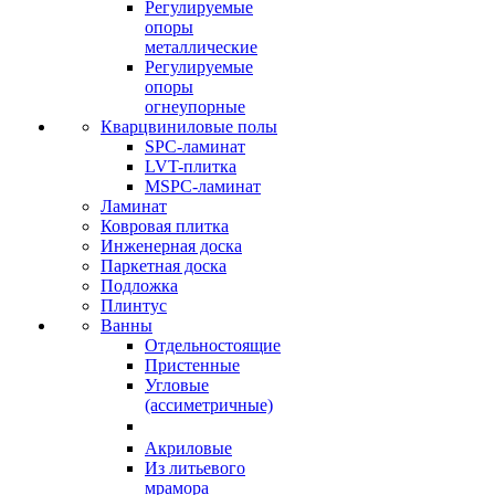
Регулируемые
опоры
металлические
Регулируемые
опоры
огнеупорные
Кварцвиниловые полы
SPC-ламинат
LVT-плитка
MSPC-ламинат
Ламинат
Ковровая плитка
Инженерная доска
Паркетная доска
Подложка
Плинтус
Ванны
Отдельностоящие
Пристенные
Угловые
(ассиметричные)
Акриловые
Из литьевого
мрамора