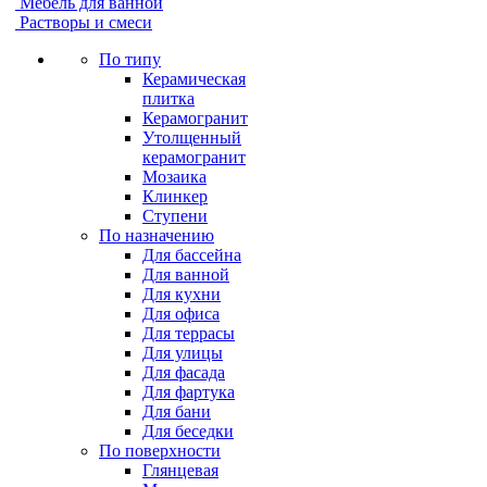
Мебель для ванной
Растворы и смеси
По типу
Керамическая
плитка
Керамогранит
Утолщенный
керамогранит
Мозаика
Клинкер
Ступени
По назначению
Для бассейна
Для ванной
Для кухни
Для офиса
Для террасы
Для улицы
Для фасада
Для фартука
Для бани
Для беседки
По поверхности
Глянцевая