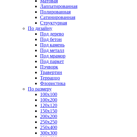
Матовая
Лаппатированная
Полированная
Сатинированная
Структурная
По дизайну
Под дерево
Под бетон
Под камень
Под металл
Под мрамор
Под паркет
Пэчворк
Травертин
Терраццо
Флористика
По размеру
100х100
100х200
120х120
150х150
200х200
250х250
250х400
300х300