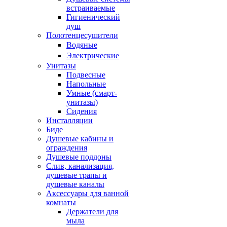
встраиваемые
Гигиенический
душ
Полотенцесушители
ㅤВодяные
ㅤЭлектрические
Унитазы
Подвесные
Напольные
Умные (смарт-
унитазы)
Сидения
Инсталляции
Биде
Душевые кабины и
ограждения
Душевые поддоны
Слив, канализация,
душевые трапы и
душевые каналы
Аксессуары для ванной
комнаты
Держатели для
мыла