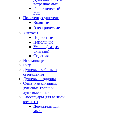
встраиваемые
Гигиенический
душ
Полотенцесушители
ㅤВодяные
ㅤЭлектрические
Унитазы
Подвесные
Напольные
Умные (смарт-
унитазы)
Сидения
Инсталляции
Биде
Душевые кабины и
ограждения
Душевые поддоны
Слив, канализация,
душевые трапы и
душевые каналы
Аксессуары для ванной
комнаты
Держатели для
мыла