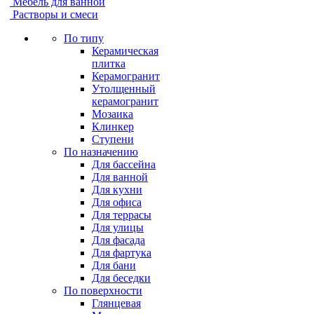
Мебель для ванной
Растворы и смеси
По типу
Керамическая
плитка
Керамогранит
Утолщенный
керамогранит
Мозаика
Клинкер
Ступени
По назначению
Для бассейна
Для ванной
Для кухни
Для офиса
Для террасы
Для улицы
Для фасада
Для фартука
Для бани
Для беседки
По поверхности
Глянцевая