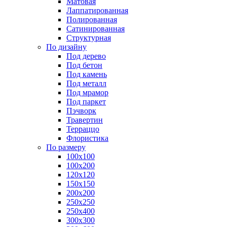
Матовая
Лаппатированная
Полированная
Сатинированная
Структурная
По дизайну
Под дерево
Под бетон
Под камень
Под металл
Под мрамор
Под паркет
Пэчворк
Травертин
Терраццо
Флористика
По размеру
100х100
100х200
120х120
150х150
200х200
250х250
250х400
300х300