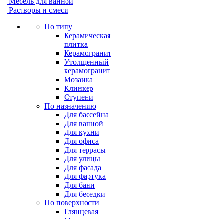
Мебель для ванной
Растворы и смеси
По типу
Керамическая
плитка
Керамогранит
Утолщенный
керамогранит
Мозаика
Клинкер
Ступени
По назначению
Для бассейна
Для ванной
Для кухни
Для офиса
Для террасы
Для улицы
Для фасада
Для фартука
Для бани
Для беседки
По поверхности
Глянцевая