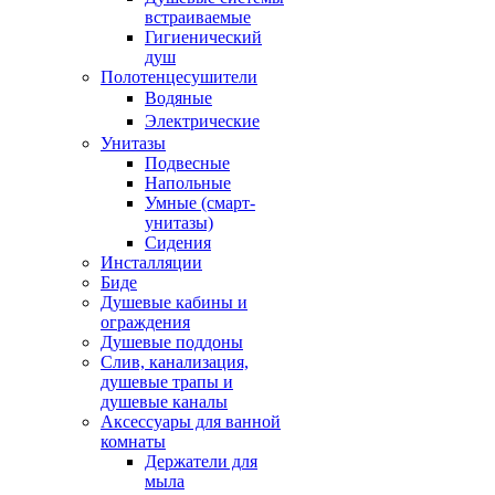
встраиваемые
Гигиенический
душ
Полотенцесушители
ㅤВодяные
ㅤЭлектрические
Унитазы
Подвесные
Напольные
Умные (смарт-
унитазы)
Сидения
Инсталляции
Биде
Душевые кабины и
ограждения
Душевые поддоны
Слив, канализация,
душевые трапы и
душевые каналы
Аксессуары для ванной
комнаты
Держатели для
мыла