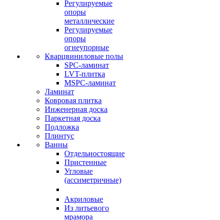
Регулируемые
опоры
металлические
Регулируемые
опоры
огнеупорные
Кварцвиниловые полы
SPC-ламинат
LVT-плитка
MSPC-ламинат
Ламинат
Ковровая плитка
Инженерная доска
Паркетная доска
Подложка
Плинтус
Ванны
Отдельностоящие
Пристенные
Угловые
(ассиметричные)
Акриловые
Из литьевого
мрамора