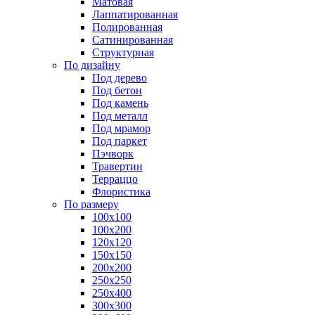
Матовая
Лаппатированная
Полированная
Сатинированная
Структурная
По дизайну
Под дерево
Под бетон
Под камень
Под металл
Под мрамор
Под паркет
Пэчворк
Травертин
Терраццо
Флористика
По размеру
100х100
100х200
120х120
150х150
200х200
250х250
250х400
300х300