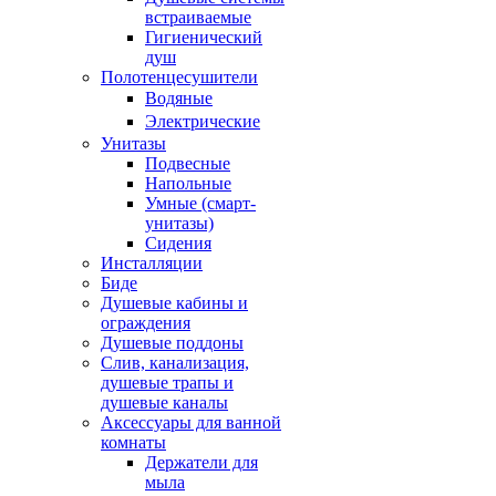
встраиваемые
Гигиенический
душ
Полотенцесушители
ㅤВодяные
ㅤЭлектрические
Унитазы
Подвесные
Напольные
Умные (смарт-
унитазы)
Сидения
Инсталляции
Биде
Душевые кабины и
ограждения
Душевые поддоны
Слив, канализация,
душевые трапы и
душевые каналы
Аксессуары для ванной
комнаты
Держатели для
мыла