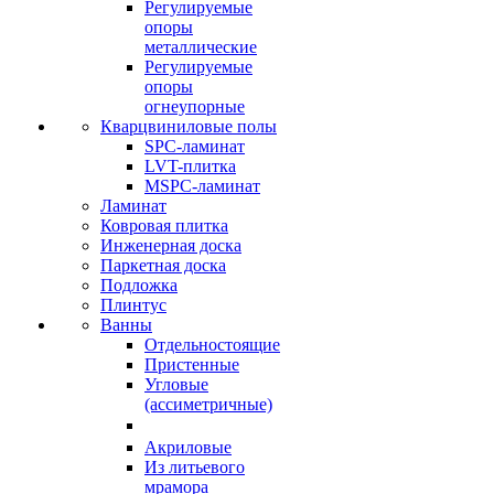
Регулируемые
опоры
металлические
Регулируемые
опоры
огнеупорные
Кварцвиниловые полы
SPC-ламинат
LVT-плитка
MSPC-ламинат
Ламинат
Ковровая плитка
Инженерная доска
Паркетная доска
Подложка
Плинтус
Ванны
Отдельностоящие
Пристенные
Угловые
(ассиметричные)
Акриловые
Из литьевого
мрамора