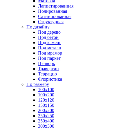
Матовая
Лаппатированная
Полированная
Сатинированная
Структурная
По дизайну
Под дерево
Под бетон
Под камень
Под металл
Под мрамор
Под паркет
Пэчворк
Травертин
Терраццо
Флористика
По размеру
100х100
100х200
120х120
150х150
200х200
250х250
250х400
300х300