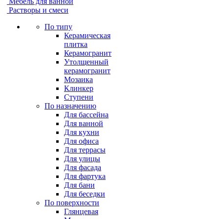
Мебель для ванной
Растворы и смеси
По типу
Керамическая
плитка
Керамогранит
Утолщенный
керамогранит
Мозаика
Клинкер
Ступени
По назначению
Для бассейна
Для ванной
Для кухни
Для офиса
Для террасы
Для улицы
Для фасада
Для фартука
Для бани
Для беседки
По поверхности
Глянцевая