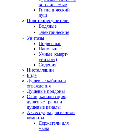
встраиваемые
Гигиенический
душ
Полотенцесушители
ㅤВодяные
ㅤЭлектрические
Унитазы
Подвесные
Напольные
Умные (смарт-
унитазы)
Сидения
Инсталляции
Биде
Душевые кабины и
ограждения
Душевые поддоны
Слив, канализация,
душевые трапы и
душевые каналы
Аксессуары для ванной
комнаты
Держатели для
мыла