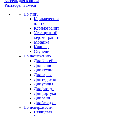
Мебель для ванной
Растворы и смеси
По типу
Керамическая
плитка
Керамогранит
Утолщенный
керамогранит
Мозаика
Клинкер
Ступени
По назначению
Для бассейна
Для ванной
Для кухни
Для офиса
Для террасы
Для улицы
Для фасада
Для фартука
Для бани
Для беседки
По поверхности
Глянцевая