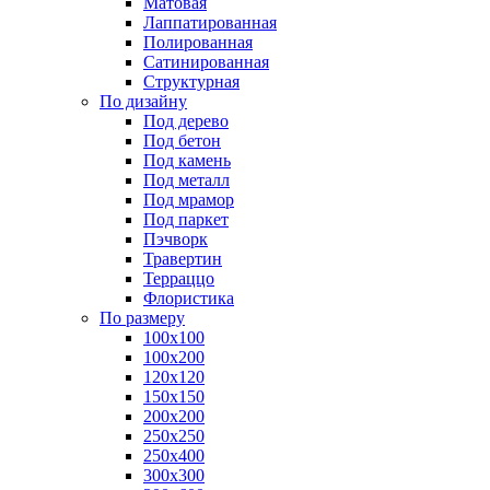
Матовая
Лаппатированная
Полированная
Сатинированная
Структурная
По дизайну
Под дерево
Под бетон
Под камень
Под металл
Под мрамор
Под паркет
Пэчворк
Травертин
Терраццо
Флористика
По размеру
100х100
100х200
120х120
150х150
200х200
250х250
250х400
300х300