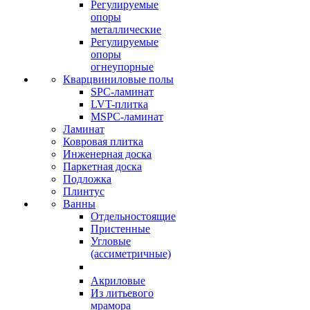
Регулируемые
опоры
металлические
Регулируемые
опоры
огнеупорные
Кварцвиниловые полы
SPC-ламинат
LVT-плитка
MSPC-ламинат
Ламинат
Ковровая плитка
Инженерная доска
Паркетная доска
Подложка
Плинтус
Ванны
Отдельностоящие
Пристенные
Угловые
(ассиметричные)
Акриловые
Из литьевого
мрамора