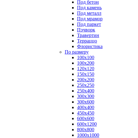
Под бетон
Под камень
Под металл
Под мрамор
Под паркет
Пэчворк
Травертин
Терраццо
Флористика
По размеру
100х100
100х200
120х120
150х150
200х200
250х250
250х400
300х300
300х600
400х400
450х450
600х600
600х1200
800х800
1000х1000