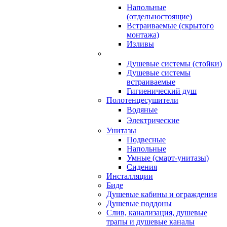
Напольные
(отдельностоящие)
Встраиваемые (скрытого
монтажа)
Изливы
Душевые системы (стойки)
Душевые системы
встраиваемые
Гигиенический душ
Полотенцесушители
ㅤВодяные
ㅤЭлектрические
Унитазы
Подвесные
Напольные
Умные (смарт-унитазы)
Сидения
Инсталляции
Биде
Душевые кабины и ограждения
Душевые поддоны
Слив, канализация, душевые
трапы и душевые каналы