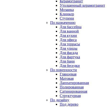
Керамогранит
Утолщенный керамогранит
Мозаика
Клинкер
Ступени
По назначению
Для бассейна
Для ванной
Для кухни
Для офиса
Для террасы
Для улицы
Для фасада
Для фартука
Для бани
Для беседки
По поверхности
Глянцевая
Матовая
Лаппатированная
Полированная
Сатинированная
Структурная
По дизайну
Под дерево