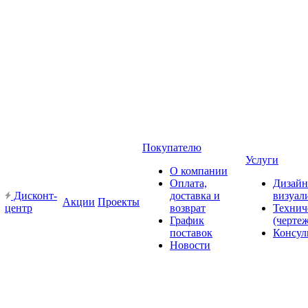
Покупателю
Услуги
О компании
Оплата,
Дизайн
Дисконт-
доставка и
визуал
Акции
Проекты
центр
возврат
Технич
График
(черте
поставок
Консул
Новости