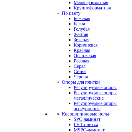
Мелкоформатная
Крупноформатная
По цвету
Бежевая
Белая
Голубая
Желтая
Зеленая
Коричневая
Красная
Оранжевая
Розовая
Серая
Синяя
Черная
Опоры для плитки
Регулируемые опоры
Регулируемые опоры
металлические
Регулируемые опоры
огнеупорные
Кварцвиниловые полы
SPC-ламинат
LVT-плитка
MSPC-ламинат