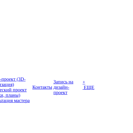
-проект (3D-
Запись на
+
изация)
Контакты
дизайн-
ЕЩЕ
еский проект
проект
жи, планы)
ьтация мастера