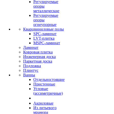
Регулируемые
опоры
металлические
Регулируемые
опоры
огнеупорные
Кварцвиниловые полы
SPC-ламинат
LVT-плитка
MSPC-ламинат
Ламинат
Ковровая плитка
Инженерная доска
Паркетная доска
Подложка
Плинтус
Ванны
Отдельностоящие
Пристенные
Угловые
(ассиметричные)
Акриловые
Из литьевого
мрамора