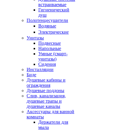
встраиваемые
Гигиенический
душ
Полотенцесушители
ㅤВодяные
ㅤЭлектрические
Унитазы
Подвесные
Напольные
Умные (смарт-
унитазы)
Сидения
Инсталляции
Биде
Душевые кабины и
ограждения
Душевые поддоны
Слив, канализация,
душевые трапы и
душевые каналы
Аксессуары для ванной
комнаты
Держатели для
мыла