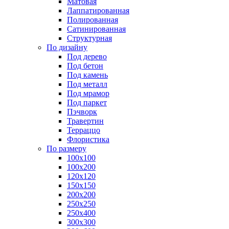
Матовая
Лаппатированная
Полированная
Сатинированная
Структурная
По дизайну
Под дерево
Под бетон
Под камень
Под металл
Под мрамор
Под паркет
Пэчворк
Травертин
Терраццо
Флористика
По размеру
100х100
100х200
120х120
150х150
200х200
250х250
250х400
300х300