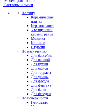
Мебель для ванной
Растворы и смеси
По типу
Керамическая
плитка
Керамогранит
Утолщенный
керамогранит
Мозаика
Клинкер
Ступени
По назначению
Для бассейна
Для ванной
Для кухни
Для офиса
Для террасы
Для улицы
Для фасада
Для фартука
Для бани
Для беседки
По поверхности
Глянцевая