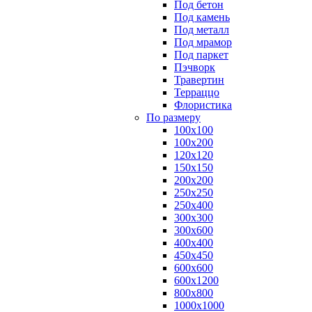
Под бетон
Под камень
Под металл
Под мрамор
Под паркет
Пэчворк
Травертин
Терраццо
Флористика
По размеру
100х100
100х200
120х120
150х150
200х200
250х250
250х400
300х300
300х600
400х400
450х450
600х600
600х1200
800х800
1000х1000