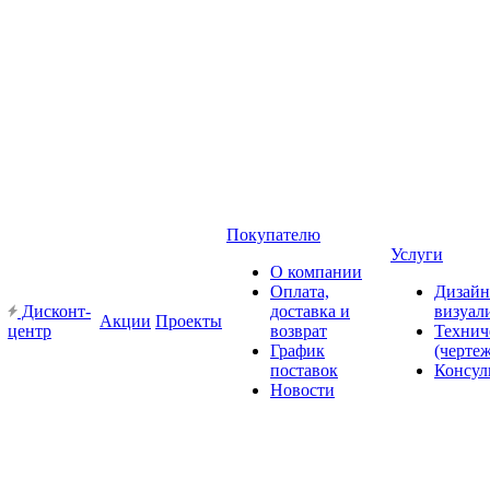
Покупателю
Услуги
О компании
Оплата,
Дизайн
Дисконт-
доставка и
визуал
Акции
Проекты
центр
возврат
Технич
График
(черте
поставок
Консул
Новости