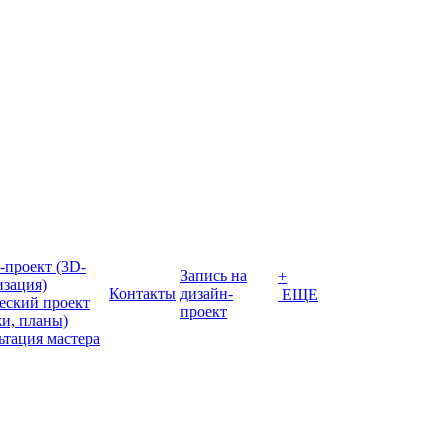
-проект (3D-
Запись на
+
изация)
Контакты
дизайн-
ЕЩЕ
еский проект
проект
жи, планы)
ьтация мастера