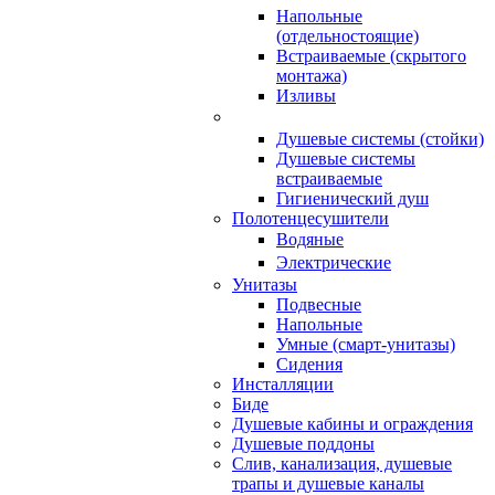
Напольные
(отдельностоящие)
Встраиваемые (скрытого
монтажа)
Изливы
Душевые системы (стойки)
Душевые системы
встраиваемые
Гигиенический душ
Полотенцесушители
ㅤВодяные
ㅤЭлектрические
Унитазы
Подвесные
Напольные
Умные (смарт-унитазы)
Сидения
Инсталляции
Биде
Душевые кабины и ограждения
Душевые поддоны
Слив, канализация, душевые
трапы и душевые каналы