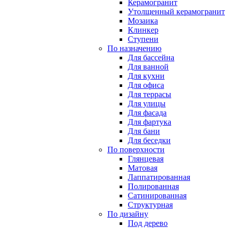
Керамогранит
Утолщенный керамогранит
Мозаика
Клинкер
Ступени
По назначению
Для бассейна
Для ванной
Для кухни
Для офиса
Для террасы
Для улицы
Для фасада
Для фартука
Для бани
Для беседки
По поверхности
Глянцевая
Матовая
Лаппатированная
Полированная
Сатинированная
Структурная
По дизайну
Под дерево