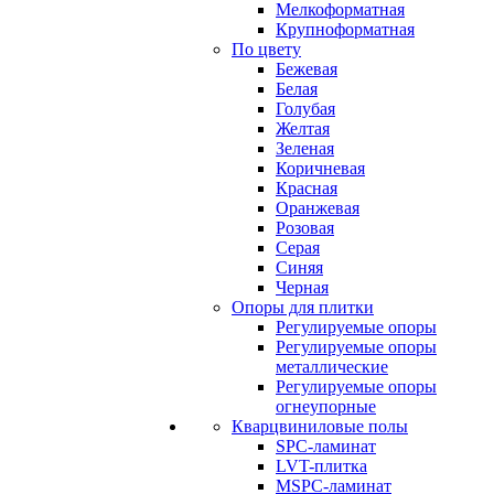
Мелкоформатная
Крупноформатная
По цвету
Бежевая
Белая
Голубая
Желтая
Зеленая
Коричневая
Красная
Оранжевая
Розовая
Серая
Синяя
Черная
Опоры для плитки
Регулируемые опоры
Регулируемые опоры
металлические
Регулируемые опоры
огнеупорные
Кварцвиниловые полы
SPC-ламинат
LVT-плитка
MSPC-ламинат