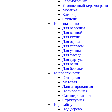
Керамогранит
Утолщенный керамогранит
Мозаика
Клинкер
Ступени
По назначению
Для бассейна
Для ванной
Для кухни
Для офиса
Для террасы
Для улицы
Для фасада
Для фартука
Для бани
Для беседки
По поверхности
Глянцевая
Матовая
Лаппатированная
Полированная
Сатинированная
Структурная
По дизайну
Под дерево