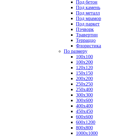
Под бетон
Под камень
Под металл
Под мрамор
Под паркет
Пэчворк
Травертин
Терраццо
Флористика
По размеру
100х100
100х200
120х120
150х150
200х200
250х250
250х400
300х300
300х600
400х400
450х450
600х600
600х1200
800х800
1000х1000