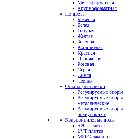
Мелкоформатная
Крупноформатная
По цвету
Бежевая
Белая
Голубая
Желтая
Зеленая
Коричневая
Красная
Оранжевая
Розовая
Серая
Синяя
Черная
Опоры для плитки
Регулируемые опоры
Регулируемые опоры
металлические
Регулируемые опоры
огнеупорные
Кварцвиниловые полы
SPC-ламинат
LVT-плитка
MSPC-ламинат