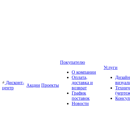
Покупателю
Услуги
О компании
Оплата,
Дизайн
Дисконт-
доставка и
визуал
Акции
Проекты
центр
возврат
Технич
График
(черте
поставок
Консул
Новости