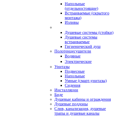
Напольные
(отдельностоящие)
Встраиваемые (скрытого
монтажа)
Изливы
Душевые системы (стойки)
Душевые системы
встраиваемые
Гигиенический душ
Полотенцесушители
ㅤВодяные
ㅤЭлектрические
Унитазы
Подвесные
Напольные
Умные (смарт-унитазы)
Сидения
Инсталляции
Биде
Душевые кабины и ограждения
Душевые поддоны
Слив, канализация, душевые
трапы и душевые каналы