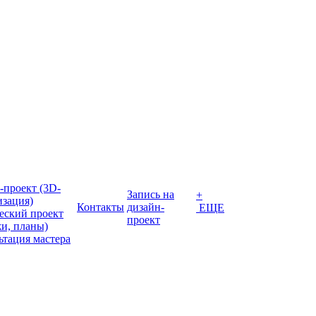
-проект (3D-
Запись на
+
изация)
Контакты
дизайн-
ЕЩЕ
еский проект
проект
жи, планы)
ьтация мастера