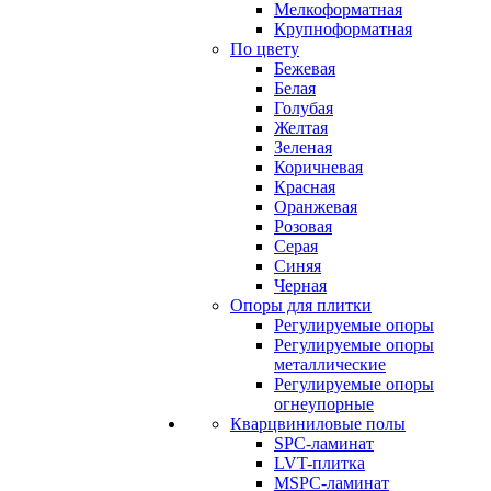
Мелкоформатная
Крупноформатная
По цвету
Бежевая
Белая
Голубая
Желтая
Зеленая
Коричневая
Красная
Оранжевая
Розовая
Серая
Синяя
Черная
Опоры для плитки
Регулируемые опоры
Регулируемые опоры
металлические
Регулируемые опоры
огнеупорные
Кварцвиниловые полы
SPC-ламинат
LVT-плитка
MSPC-ламинат