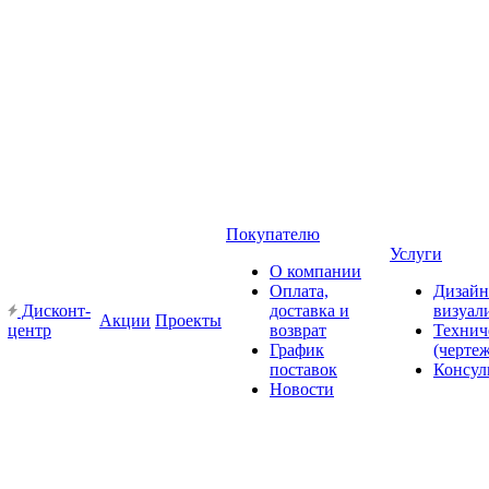
Покупателю
Услуги
О компании
Оплата,
Дизайн
Дисконт-
доставка и
визуал
Акции
Проекты
центр
возврат
Технич
График
(черте
поставок
Консул
Новости