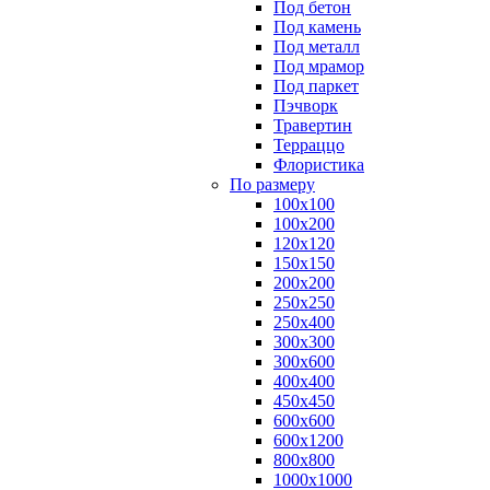
Под бетон
Под камень
Под металл
Под мрамор
Под паркет
Пэчворк
Травертин
Терраццо
Флористика
По размеру
100х100
100х200
120х120
150х150
200х200
250х250
250х400
300х300
300х600
400х400
450х450
600х600
600х1200
800х800
1000х1000