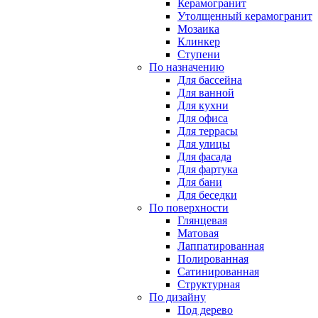
Керамогранит
Утолщенный керамогранит
Мозаика
Клинкер
Ступени
По назначению
Для бассейна
Для ванной
Для кухни
Для офиса
Для террасы
Для улицы
Для фасада
Для фартука
Для бани
Для беседки
По поверхности
Глянцевая
Матовая
Лаппатированная
Полированная
Сатинированная
Структурная
По дизайну
Под дерево