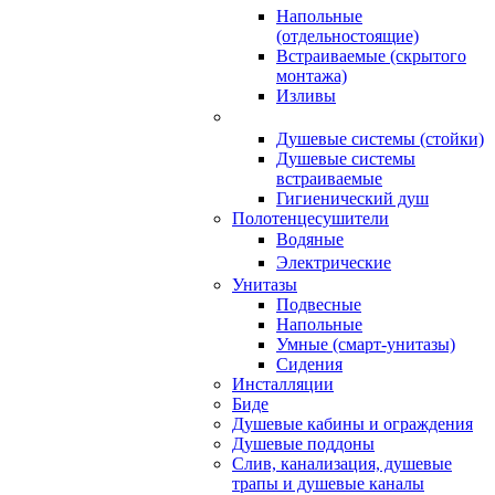
Напольные
(отдельностоящие)
Встраиваемые (скрытого
монтажа)
Изливы
Душевые системы (стойки)
Душевые системы
встраиваемые
Гигиенический душ
Полотенцесушители
ㅤВодяные
ㅤЭлектрические
Унитазы
Подвесные
Напольные
Умные (смарт-унитазы)
Сидения
Инсталляции
Биде
Душевые кабины и ограждения
Душевые поддоны
Слив, канализация, душевые
трапы и душевые каналы