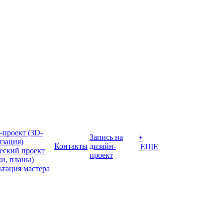
-проект (3D-
Запись на
+
изация)
Контакты
дизайн-
ЕЩЕ
еский проект
проект
жи, планы)
ьтация мастера