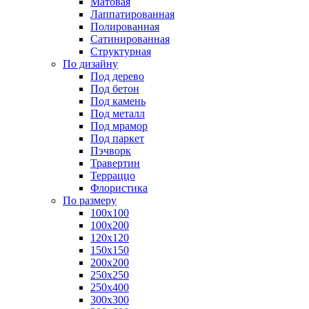
Матовая
Лаппатированная
Полированная
Сатинированная
Структурная
По дизайну
Под дерево
Под бетон
Под камень
Под металл
Под мрамор
Под паркет
Пэчворк
Травертин
Терраццо
Флористика
По размеру
100х100
100х200
120х120
150х150
200х200
250х250
250х400
300х300