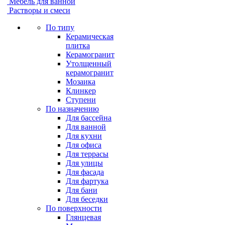
Мебель для ванной
Растворы и смеси
По типу
Керамическая
плитка
Керамогранит
Утолщенный
керамогранит
Мозаика
Клинкер
Ступени
По назначению
Для бассейна
Для ванной
Для кухни
Для офиса
Для террасы
Для улицы
Для фасада
Для фартука
Для бани
Для беседки
По поверхности
Глянцевая