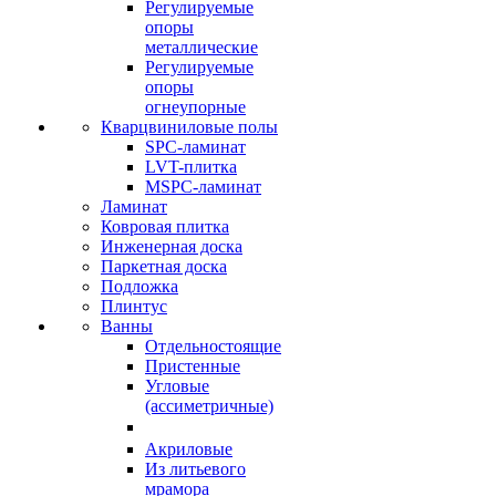
Регулируемые
опоры
металлические
Регулируемые
опоры
огнеупорные
Кварцвиниловые полы
SPC-ламинат
LVT-плитка
MSPC-ламинат
Ламинат
Ковровая плитка
Инженерная доска
Паркетная доска
Подложка
Плинтус
Ванны
Отдельностоящие
Пристенные
Угловые
(ассиметричные)
Акриловые
Из литьевого
мрамора