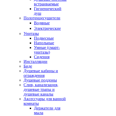
встраиваемые
Гигиенический
душ
Полотенцесушители
ㅤВодяные
ㅤЭлектрические
Унитазы
Подвесные
Напольные
Умные (смарт-
унитазы)
Сидения
Инсталляции
Биде
Душевые кабины и
ограждения
Душевые поддоны
Слив, канализация,
душевые трапы и
душевые каналы
Аксессуары для ванной
комнаты
Держатели для
мыла