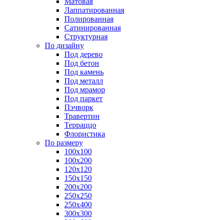
Матовая
Лаппатированная
Полированная
Сатинированная
Структурная
По дизайну
Под дерево
Под бетон
Под камень
Под металл
Под мрамор
Под паркет
Пэчворк
Травертин
Терраццо
Флористика
По размеру
100х100
100х200
120х120
150х150
200х200
250х250
250х400
300х300