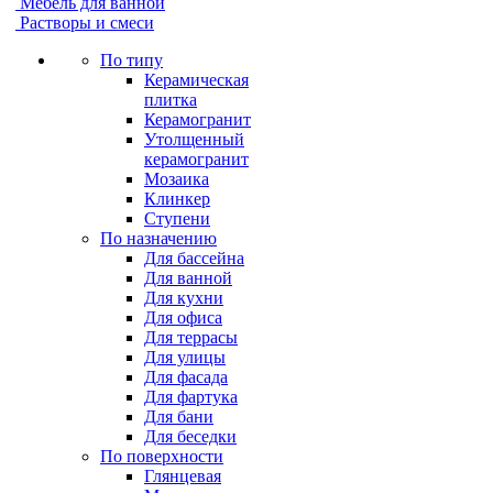
Мебель для ванной
Растворы и смеси
По типу
Керамическая
плитка
Керамогранит
Утолщенный
керамогранит
Мозаика
Клинкер
Ступени
По назначению
Для бассейна
Для ванной
Для кухни
Для офиса
Для террасы
Для улицы
Для фасада
Для фартука
Для бани
Для беседки
По поверхности
Глянцевая