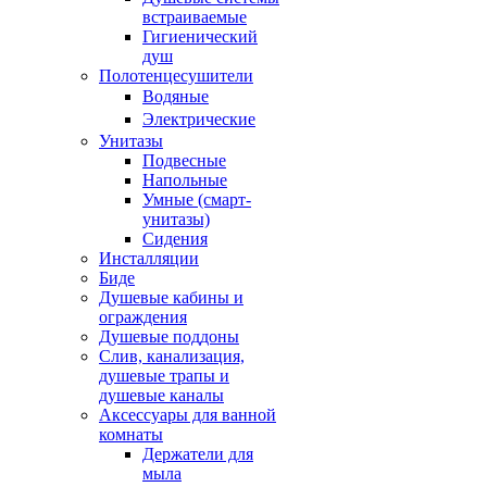
встраиваемые
Гигиенический
душ
Полотенцесушители
ㅤВодяные
ㅤЭлектрические
Унитазы
Подвесные
Напольные
Умные (смарт-
унитазы)
Сидения
Инсталляции
Биде
Душевые кабины и
ограждения
Душевые поддоны
Слив, канализация,
душевые трапы и
душевые каналы
Аксессуары для ванной
комнаты
Держатели для
мыла