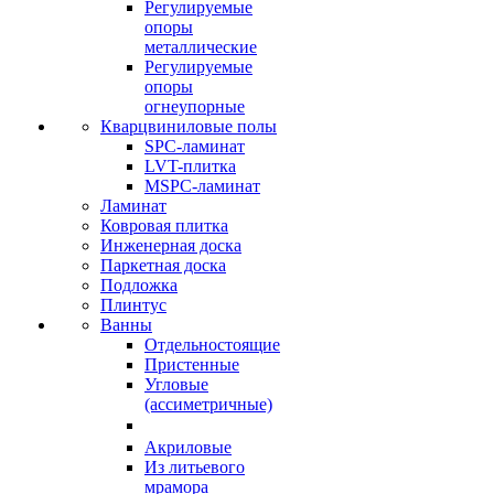
Регулируемые
опоры
металлические
Регулируемые
опоры
огнеупорные
Кварцвиниловые полы
SPC-ламинат
LVT-плитка
MSPC-ламинат
Ламинат
Ковровая плитка
Инженерная доска
Паркетная доска
Подложка
Плинтус
Ванны
Отдельностоящие
Пристенные
Угловые
(ассиметричные)
Акриловые
Из литьевого
мрамора