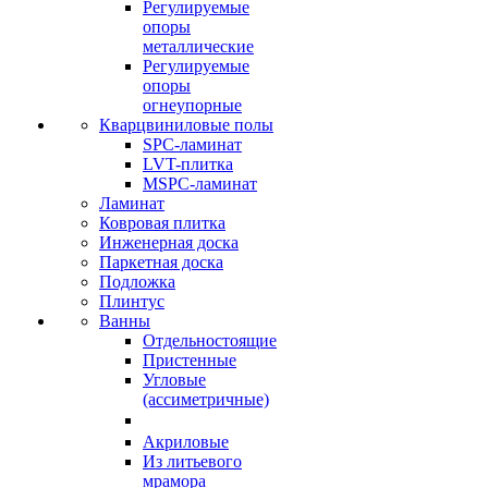
Регулируемые
опоры
металлические
Регулируемые
опоры
огнеупорные
Кварцвиниловые полы
SPC-ламинат
LVT-плитка
MSPC-ламинат
Ламинат
Ковровая плитка
Инженерная доска
Паркетная доска
Подложка
Плинтус
Ванны
Отдельностоящие
Пристенные
Угловые
(ассиметричные)
Акриловые
Из литьевого
мрамора