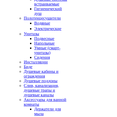
встраиваемые
Гигиенический
душ
Полотенцесушители
ㅤВодяные
ㅤЭлектрические
Унитазы
Подвесные
Напольные
Умные (смарт-
унитазы)
Сидения
Инсталляции
Биде
Душевые кабины и
ограждения
Душевые поддоны
Слив, канализация,
душевые трапы и
душевые каналы
Аксессуары для ванной
комнаты
Держатели для
мыла