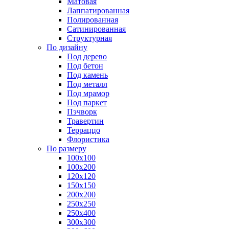
Матовая
Лаппатированная
Полированная
Сатинированная
Структурная
По дизайну
Под дерево
Под бетон
Под камень
Под металл
Под мрамор
Под паркет
Пэчворк
Травертин
Терраццо
Флористика
По размеру
100х100
100х200
120х120
150х150
200х200
250х250
250х400
300х300