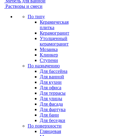
Мебель для ванной
Растворы и смеси
По типу
Керамическая
плитка
Керамогранит
Утолщенный
керамогранит
Мозаика
Клинкер
Ступени
По назначению
Для бассейна
Для ванной
Для кухни
Для офиса
Для террасы
Для улицы
Для фасада
Для фартука
Для бани
Для беседки
По поверхности
Глянцевая