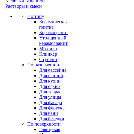
Мебель для ванной
Растворы и смеси
По типу
Керамическая
плитка
Керамогранит
Утолщенный
керамогранит
Мозаика
Клинкер
Ступени
По назначению
Для бассейна
Для ванной
Для кухни
Для офиса
Для террасы
Для улицы
Для фасада
Для фартука
Для бани
Для беседки
По поверхности
Глянцевая