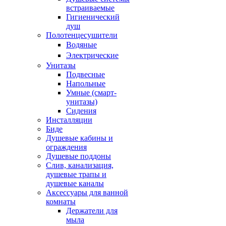
встраиваемые
Гигиенический
душ
Полотенцесушители
ㅤВодяные
ㅤЭлектрические
Унитазы
Подвесные
Напольные
Умные (смарт-
унитазы)
Сидения
Инсталляции
Биде
Душевые кабины и
ограждения
Душевые поддоны
Слив, канализация,
душевые трапы и
душевые каналы
Аксессуары для ванной
комнаты
Держатели для
мыла