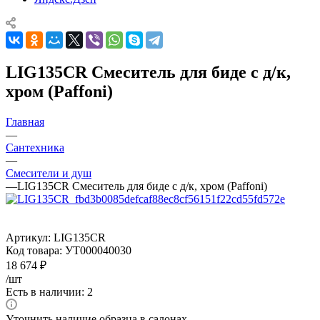
LIG135CR Смеситель для биде с д/к,
хром (Paffoni)
Главная
—
Сантехника
—
Смесители и душ
—
LIG135CR Смеситель для биде с д/к, хром (Paffoni)
Артикул:
LIG135CR
Код товара:
УТ000040030
18 674
₽
/шт
Есть в наличии: 2
Уточнить наличие образца в салонах