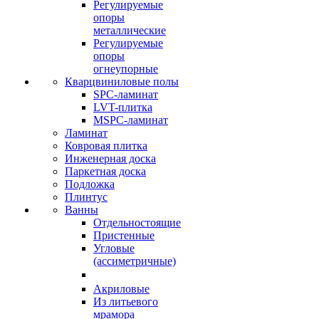
Регулируемые
опоры
металлические
Регулируемые
опоры
огнеупорные
Кварцвиниловые полы
SPC-ламинат
LVT-плитка
MSPC-ламинат
Ламинат
Ковровая плитка
Инженерная доска
Паркетная доска
Подложка
Плинтус
Ванны
Отдельностоящие
Пристенные
Угловые
(ассиметричные)
Акриловые
Из литьевого
мрамора