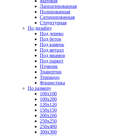
Матовая
Лаппатированная
Полированная
Сатинированная
Структурная
По дизайну
Под дерево
Под бетон
Под камень
Под металл
Под мрамор
Под паркет
Пэчворк
Травертин
Терраццо
Флористика
По размеру
100х100
100х200
120х120
150х150
200х200
250х250
250х400
300х300