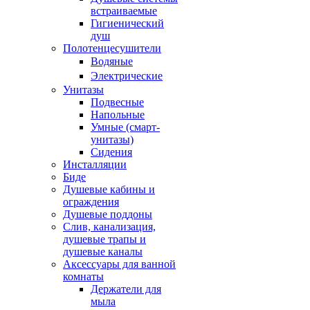
встраиваемые
Гигиенический
душ
Полотенцесушители
ㅤВодяные
ㅤЭлектрические
Унитазы
Подвесные
Напольные
Умные (смарт-
унитазы)
Сидения
Инсталляции
Биде
Душевые кабины и
ограждения
Душевые поддоны
Слив, канализация,
душевые трапы и
душевые каналы
Аксессуары для ванной
комнаты
Держатели для
мыла