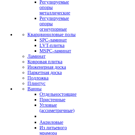
Регулируемые
опоры
металлические
Регулируемые
опоры
огнеупорные
Кварцвиниловые полы
SPC-ламинат
LVT-плитка
MSPC-ламинат
Ламинат
Ковровая плитка
Инженерная доска
Паркетная доска
Подложка
Плинтус
Ванны
Отдельностоящие
Пристенные
Угловые
(ассиметричные)
Акриловые
Из литьевого
мрамора