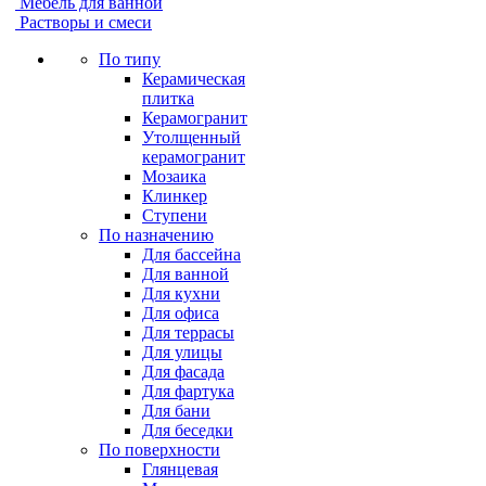
Мебель для ванной
Растворы и смеси
По типу
Керамическая
плитка
Керамогранит
Утолщенный
керамогранит
Мозаика
Клинкер
Ступени
По назначению
Для бассейна
Для ванной
Для кухни
Для офиса
Для террасы
Для улицы
Для фасада
Для фартука
Для бани
Для беседки
По поверхности
Глянцевая