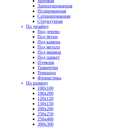
Матовая
Лаппатированная
Полированная
Сатинированная
Структурная
По дизайну
Под дерево
Под бетон
Под камень
Под металл
Под мрамор
Под паркет
Пэчворк
Травертин
Терраццо
Флористика
По размеру
100х100
100х200
120х120
150х150
200х200
250х250
250х400
300х300