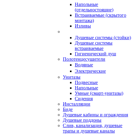
Напольные
(отдельностоящие)
Встраиваемые (скрытого
монтажа)
Изливы
Душевые системы (стойки)
Душевые системы
встраиваемые
Гигиенический душ
Полотенцесушители
ㅤВодяные
ㅤЭлектрические
Унитазы
Подвесные
Напольные
Умные (смарт-унитазы)
Сидения
Инсталляции
Биде
Душевые кабины и ограждения
Душевые поддоны
Слив, канализация, душевые
трапы и душевые каналы