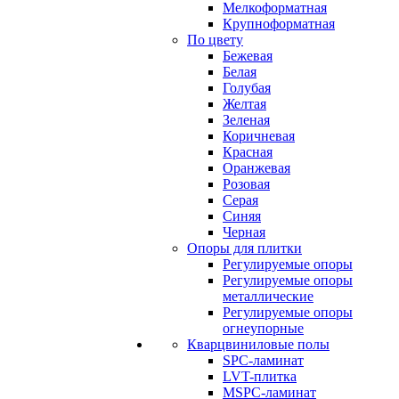
Мелкоформатная
Крупноформатная
По цвету
Бежевая
Белая
Голубая
Желтая
Зеленая
Коричневая
Красная
Оранжевая
Розовая
Серая
Синяя
Черная
Опоры для плитки
Регулируемые опоры
Регулируемые опоры
металлические
Регулируемые опоры
огнеупорные
Кварцвиниловые полы
SPC-ламинат
LVT-плитка
MSPC-ламинат