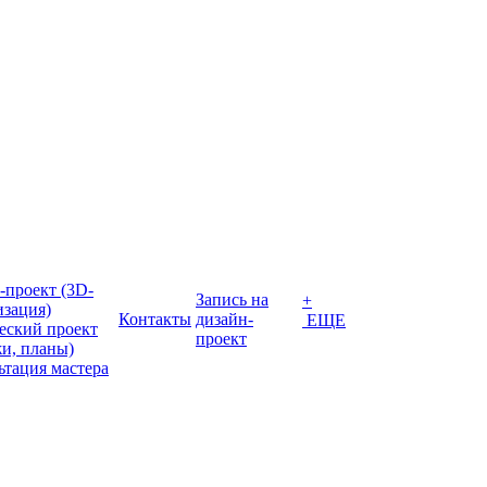
-проект (3D-
Запись на
+
изация)
Контакты
дизайн-
ЕЩЕ
еский проект
проект
жи, планы)
ьтация мастера