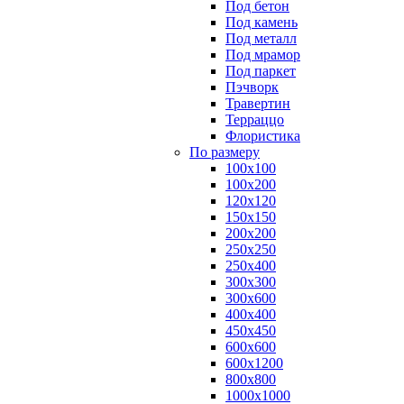
Под бетон
Под камень
Под металл
Под мрамор
Под паркет
Пэчворк
Травертин
Терраццо
Флористика
По размеру
100х100
100х200
120х120
150х150
200х200
250х250
250х400
300х300
300х600
400х400
450х450
600х600
600х1200
800х800
1000х1000