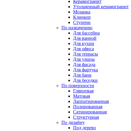
Керамогранит
Утолщенный керамогранит
Мозаика
Клинкер
Ступени
По назначению
Для бассейна
Для ванной
Для кухни
Для офиса
Для террасы
Для улицы
Для фасада
Для фартука
Для бани
Для беседки
По поверхности
Глянцевая
Матовая
Лаппатированная
Полированная
Сатинированная
Структурная
По дизайну
Под дерево