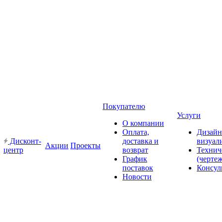
Покупателю
Услуги
О компании
Оплата,
Дизайн
Дисконт-
доставка и
визуал
Акции
Проекты
центр
возврат
Технич
График
(черте
поставок
Консул
Новости